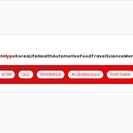
ch
Hype
Korea
Life
Health
Automotive
Food
Travel
Science
Me
 di IDN
Quiz
INSIDENESIA
#LokalBerdaya
Profil Dokter