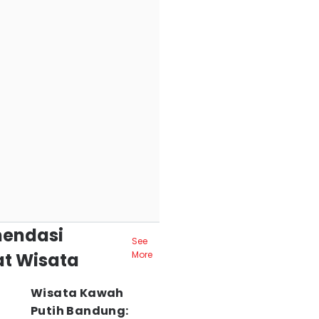
endasi
See
t Wisata
More
Wisata Kawah
Putih Bandung: