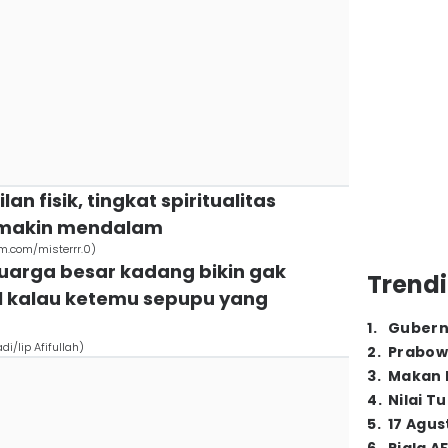
an fisik, tingkat spiritualitas
 makin mendalam
.com/misterrr.0)
luarga besar kadang bikin gak
Trendi
l kalau ketemu sepupu yang
1
.
Gubern
/Iip Afifullah)
2
.
Prabow
3
.
Makan B
4
.
Nilai T
5
.
17 Agus