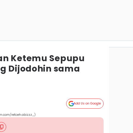
an Ketemu Sepupu
g Dijodohin sama
Add Us on Google
.com/retceh.abizzz_)