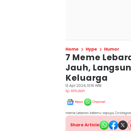
Home
Hype
Humor
7 Meme Lebar
Jauh, Langsun
Keluarga
13 Apr 2024, 10:16 WIB
Iip Afifullah
News
Channel
meme Lebaran ketemu sepupu (instagram
Share Article