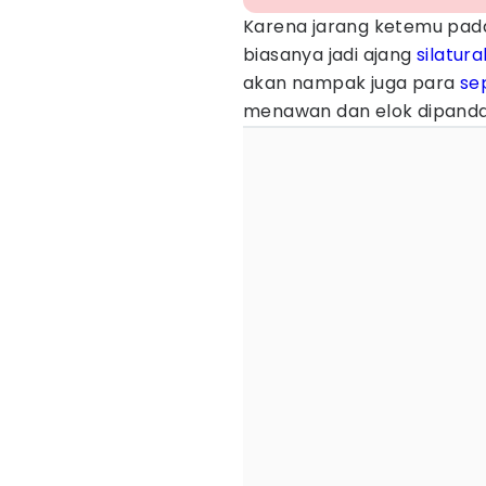
Karena jarang ketemu pada
biasanya jadi ajang
silatur
akan nampak juga para
se
menawan dan elok dipand