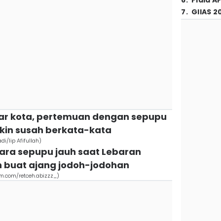
6
.
Piala A
7
.
GIIAS 2
uar kota, pertemuan dengan sepupu
kin susah berkata-kata
/Iip Afifullah)
ra sepupu jauh saat Lebaran
n buat ajang jodoh-jodohan
.com/retceh.abizzz_)