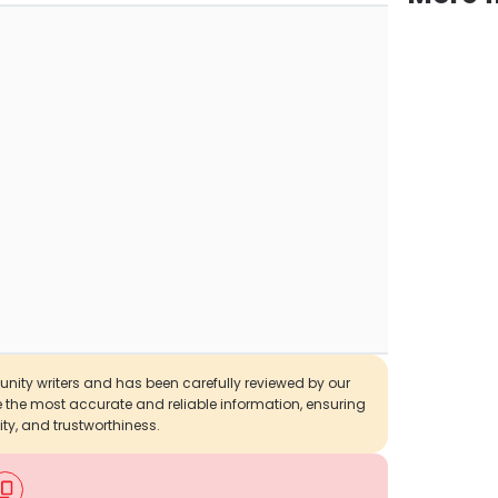
munity writers and has been carefully reviewed by our
de the most accurate and reliable information, ensuring
ity, and trustworthiness.