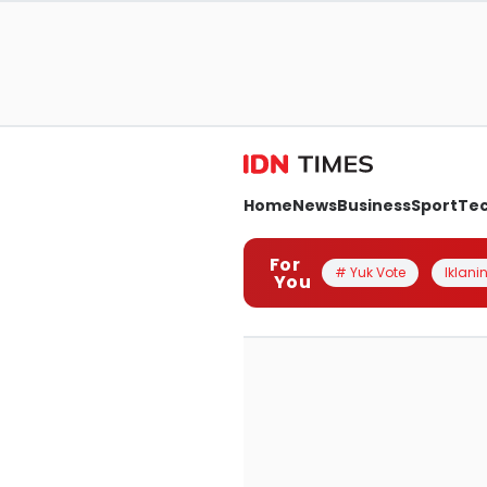
Home
News
Business
Sport
Te
For
# Yuk Vote
Iklanin
You