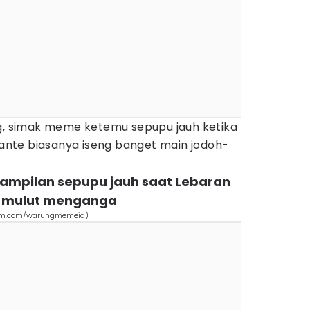
ng, simak meme ketemu sepupu jauh ketika
nte biasanya iseng banget main jodoh-
nampilan sepupu jauh saat Lebaran
n mulut menganga
am.com/warungmemeid)