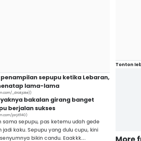
Tonton leb
penampilan sepupu ketika Lebaran,
menatap lama-lama
m.com/_drakjoke))
kayaknya bakalan girang banget
pu berjalan sukses
com/jarjit1140)
ain sama sepupu, pas ketemu udah gede
adi kaku. Sepupu yang dulu cupu, kini
More 
senyumnya bikin candu. Eaakkk....