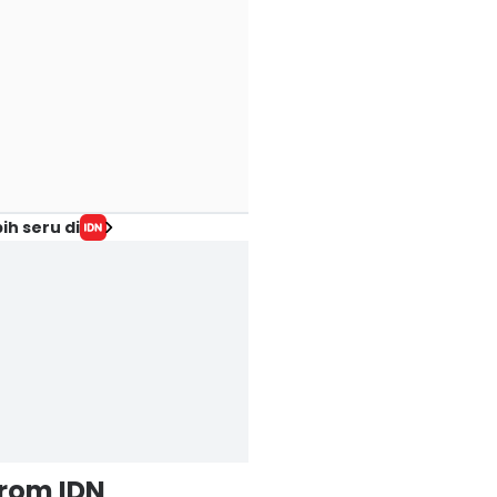
ih seru di
from IDN