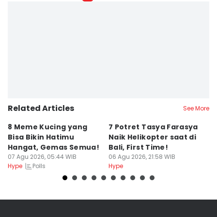
Related Articles
See More
8 Meme Kucing yang
7 Potret Tasya Farasya
10
Bisa Bikin Hatimu
Naik Helikopter saat di
s
Hangat, Gemas Semua!
Bali, First Time!
C
07 Agu 2026, 05:44 WIB
06 Agu 2026, 21:58 WIB
06
Polls
Hype
Hype
Hy