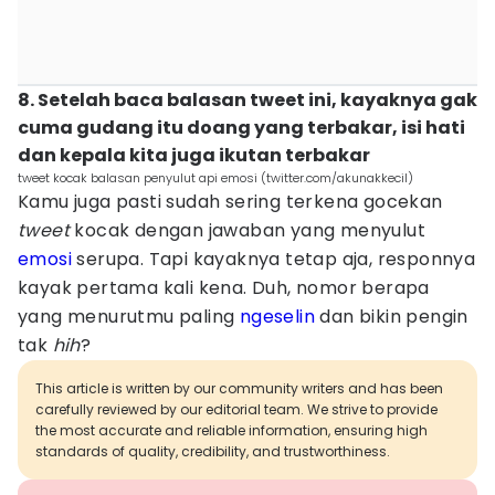
8. Setelah baca balasan tweet ini, kayaknya gak
cuma gudang itu doang yang terbakar, isi hati
dan kepala kita juga ikutan terbakar
tweet kocak balasan penyulut api emosi (twitter.com/akunakkecil)
Kamu juga pasti sudah sering terkena gocekan
tweet
kocak dengan jawaban yang menyulut
emosi
serupa. Tapi kayaknya tetap aja, responnya
kayak pertama kali kena. Duh, nomor berapa
yang menurutmu paling
ngeselin
dan bikin pengin
tak
hih
?
This article is written by our community writers and has been
carefully reviewed by our editorial team. We strive to provide
the most accurate and reliable information, ensuring high
standards of quality, credibility, and trustworthiness.