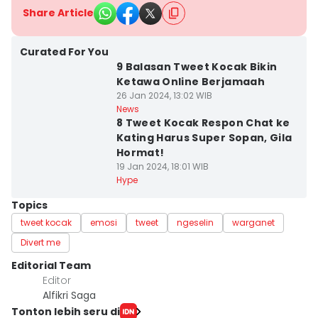
Share Article
Curated For You
9 Balasan Tweet Kocak Bikin
Ketawa Online Berjamaah
26 Jan 2024, 13:02 WIB
News
8 Tweet Kocak Respon Chat ke
Kating Harus Super Sopan, Gila
Hormat!
19 Jan 2024, 18:01 WIB
Hype
Topics
tweet kocak
emosi
tweet
ngeselin
warganet
Divert me
Editorial Team
Editor
Alfikri Saga
Tonton lebih seru di