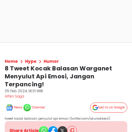
Home
Hype
Humor
8 Tweet Kocak Balasan Warganet
Menyulut Api Emosi, Jangan
Terpancing!
05 Feb 2024, 18:01 WIB
Alfikri Saga
News
Channel
Add Us on Google
tweet kocak balasan penyulut api emosi (twitter.com/akunakkecil)
Share Article