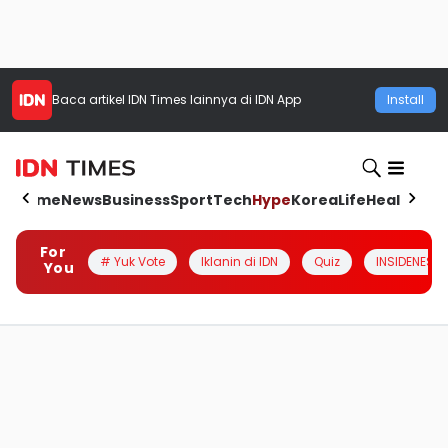
Baca artikel
IDN Times
lainnya di IDN App
Install
Home
News
Business
Sport
Tech
Hype
Korea
Life
Health
Aut
For
# Yuk Vote
Iklanin di IDN
Quiz
INSIDENESIA
You