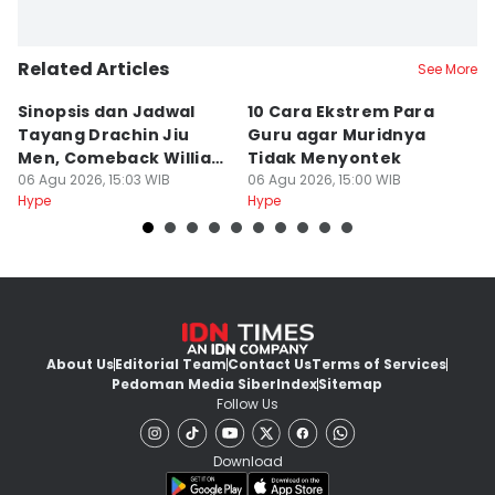
Related Articles
See More
Sinopsis dan Jadwal
10 Cara Ekstrem Para
7
Tayang Drachin Jiu
Guru agar Muridnya
T
Men, Comeback William
Tidak Menyontek
K
Chan
06 Agu 2026, 15:03 WIB
06 Agu 2026, 15:00 WIB
L
06
Hype
Hype
Hy
About Us
Editorial Team
Contact Us
Terms of Services
Pedoman Media Siber
Index
Sitemap
Follow Us
Download