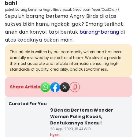
bah!
potret barang bertema Angry Birds kocak (reddit.com/user/CoolClark)
Sepuluh barang bertema Angry Birds di atas
sukses bikin kamu ngakak, gak? Emang terlihat
aneh dan konyol, tapi bentuk
barang-barang
di
atas kocaknya bukan main.
This article is written by our community writers and has been
carefully reviewed by our editorial team. We strive to provide
the most accurate and reliable information, ensuring high
standards of quality, credibility, and trustworthiness.
Share Article
Curated For You
9 Benda Bertema Wonder
Woman Paling Kocak,
Bentukannya Kacau!
20 Agu 2023, 18:41 WIB
Hype