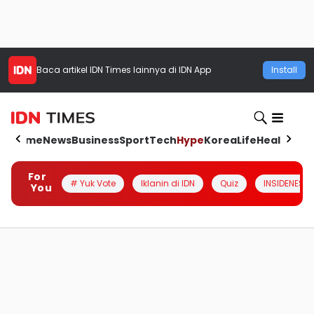
Baca artikel
IDN Times
lainnya di IDN App
Install
Home
News
Business
Sport
Tech
Hype
Korea
Life
Health
Aut
For
# Yuk Vote
Iklanin di IDN
Quiz
INSIDENESIA
You