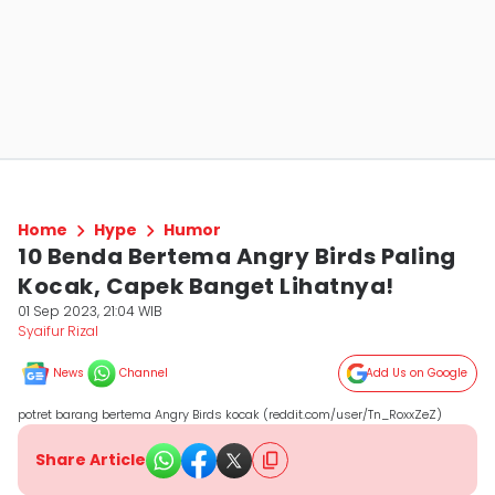
Home
Hype
Humor
10 Benda Bertema Angry Birds Paling
Kocak, Capek Banget Lihatnya!
01 Sep 2023, 21:04 WIB
Syaifur Rizal
News
Channel
Add Us on Google
potret barang bertema Angry Birds kocak (reddit.com/user/Tn_RoxxZeZ)
Share Article