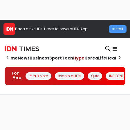
Baca artikel
IDN Times
lainnya di IDN App
Install
Home
News
Business
Sport
Tech
Hype
Korea
Life
Health
Aut
For
# Yuk Vote
Iklanin di IDN
Quiz
INSIDENESIA
You