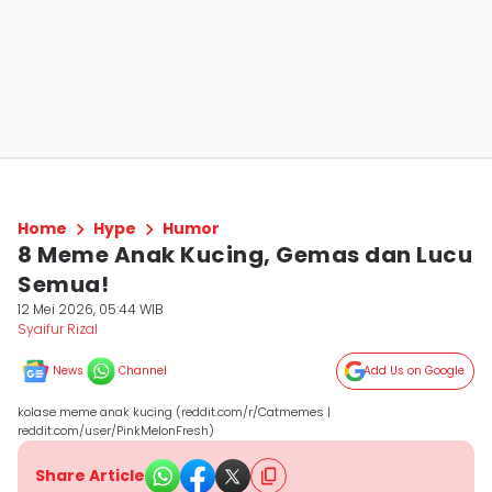
Home
Hype
Humor
8 Meme Anak Kucing, Gemas dan Lucu
Semua!
12 Mei 2026, 05:44 WIB
Syaifur Rizal
News
Channel
Add Us on Google
kolase meme anak kucing (reddit.com/r/Catmemes |
reddit.com/user/PinkMelonFresh)
Share Article