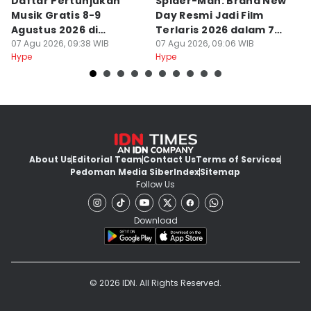
Daftar Pertunjukan
Spider-Man: Brand New
P
Musik Gratis 8-9
Day Resmi Jadi Film
M
Agustus 2026 di
Terlaris 2026 dalam 7
F
Jakarta, Ada Afgan
07 Agu 2026, 09:38 WIB
Hari
07 Agu 2026, 09:06 WIB
C
07
Hype
Hype
Hy
About Us
Editorial Team
Contact Us
Terms of Services
Pedoman Media Siber
Index
Sitemap
Follow Us
Download
© 2026 IDN. All Rights Reserved.