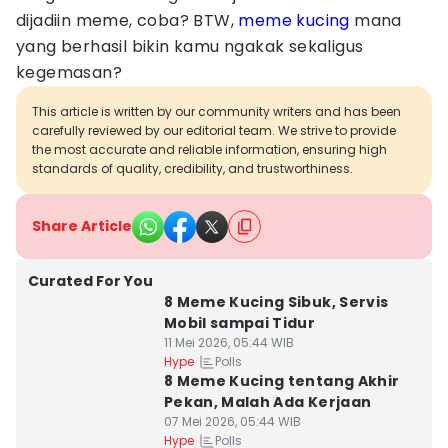
dijadiin meme, coba? BTW,
meme kucing
mana
yang berhasil bikin kamu ngakak sekaligus
kegemasan?
This article is written by our community writers and has been
carefully reviewed by our editorial team. We strive to provide
the most accurate and reliable information, ensuring high
standards of quality, credibility, and trustworthiness.
Share Article
Curated For You
8 Meme Kucing Sibuk, Servis
Mobil sampai Tidur
11 Mei 2026, 05:44 WIB
Polls
Hype
8 Meme Kucing tentang Akhir
Pekan, Malah Ada Kerjaan
07 Mei 2026, 05:44 WIB
Polls
Hype