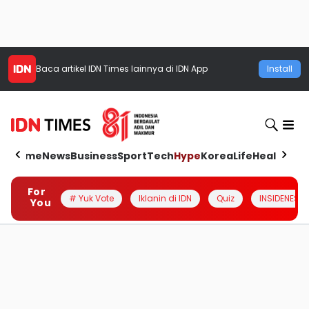
Baca artikel
IDN Times
lainnya di IDN App
Install
Home
News
Business
Sport
Tech
Hype
Korea
Life
Health
Aut
For
# Yuk Vote
Iklanin di IDN
Quiz
INSIDENESIA
You