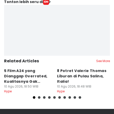
Tonton lebih seru di
Related Articles
See More
5 Film A24 yang
8 Potret Valerie Thomas
P
Dianggap Overrated,
Liburan di Pulau Salina,
Th
Kualitasnya Gak
Italia!
d
Sebanding?
10 Agu 2026, 18:50 WIB
10 Agu 2026, 18:48 WIB
10
Hype
Hype
Hy