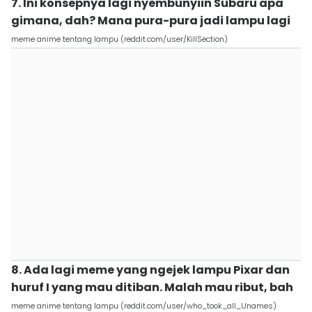
7. Ini konsepnya lagi nyembunyiin Subaru apa
gimana, dah? Mana pura-pura jadi lampu lagi
meme anime tentang lampu (reddit.com/user/KillSection)
8. Ada lagi meme yang ngejek lampu Pixar dan
huruf I yang mau ditiban. Malah mau ribut, bah
meme anime tentang lampu (reddit.com/user/who_took_all_Unames)