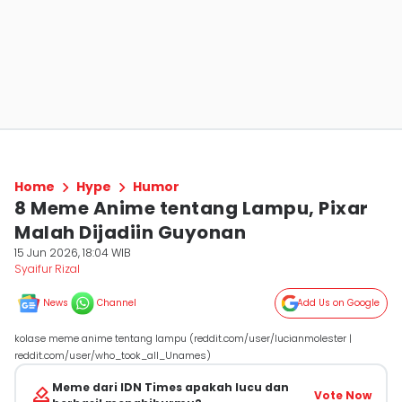
Home
Hype
Humor
8 Meme Anime tentang Lampu, Pixar
Malah Dijadiin Guyonan
15 Jun 2026, 18:04 WIB
Syaifur Rizal
News
Channel
Add Us on Google
kolase meme anime tentang lampu (reddit.com/user/lucianmolester |
reddit.com/user/who_took_all_Unames)
Meme dari IDN Times apakah lucu dan
Vote Now