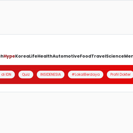
ch
Hype
Korea
Life
Health
Automotive
Food
Travel
Science
Me
 di IDN
Quiz
INSIDENESIA
#LokalBerdaya
Profil Dokter