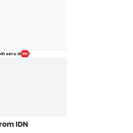
ih seru di
from IDN