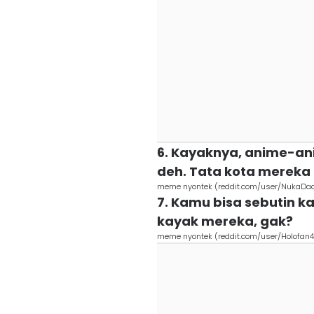
6. Kayaknya, anime-anim
deh. Tata kota mereka 
meme nyontek (reddit.com/user/NukaDa
7. Kamu bisa sebutin ka
kayak mereka, gak?
meme nyontek (reddit.com/user/Holofan4l