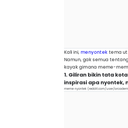
Kali ini,
menyontek
tema ut
Namun, gak semua tentang 
kayak gimana meme-memen
1. Giliran bikin tata ko
inspirasi apa nyontek, 
meme nyontek (reddit.com/user/arcadem