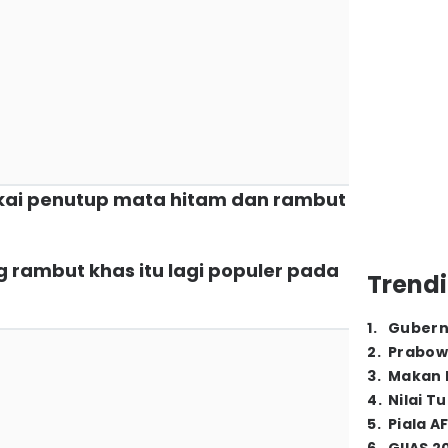
kai penutup mata hitam dan rambut
g rambut khas itu lagi populer pada
Trendi
)
1
.
Gubern
2
.
Prabow
3
.
Makan B
4
.
Nilai T
5
.
Piala A