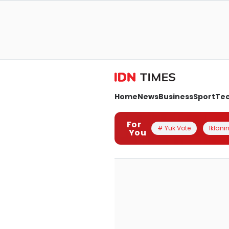
Home
News
Business
Sport
Te
For
# Yuk Vote
Iklanin
You