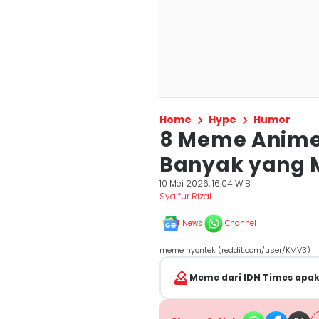
Home
Hype
Humor
8 Meme Anime
Banyak yang M
10 Mei 2026, 16:04 WIB
Syaifur Rizal
News
Channel
meme nyontek (reddit.com/user/KMV3)
Meme dari IDN Times apa