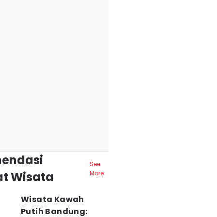
endasi
See
t Wisata
More
Wisata Kawah
Putih Bandung: