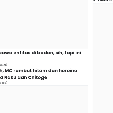
6
.
GIIAS 2
a entitas di badan, sih, tapi ini
eZol)
sih, MC rambut hitam dan heroine
ja Raku dan Chitoge
Makke)