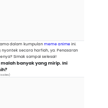
ama dalam kumpulan
meme anime
ini.
nyontek secara harfiah, ya. Penasaran
ya? Simak sampai selesai!
ta malah banyak yang mirip. Ini
nih?
issiles)