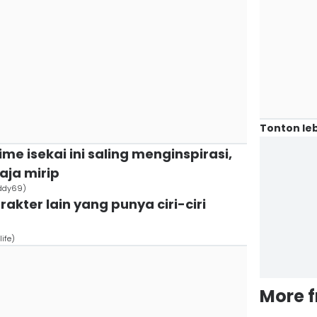
Tonton leb
e isekai ini saling menginspirasi,
aja mirip
ddy69)
rakter lain yang punya ciri-ciri
ife)
More 