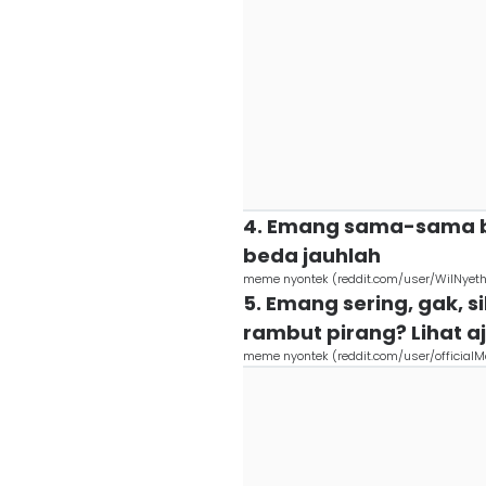
4. Emang sama-sama baw
beda jauhlah
meme nyontek (reddit.com/user/WilNyeth
5. Emang sering, gak, 
rambut pirang? Lihat a
meme nyontek (reddit.com/user/official