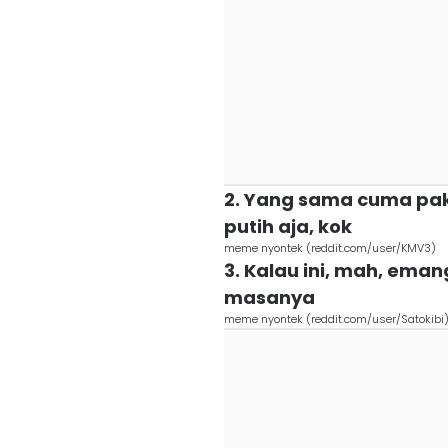
2. Yang sama cuma pa
putih aja, kok
meme nyontek (reddit.com/user/KMV3)
3. Kalau ini, mah, eman
masanya
meme nyontek (reddit.com/user/Satokibi