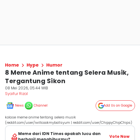
Home
Hype
Humor
8 Meme Anime tentang Selera Musik,
Tergantung Sikon
08 Mei 2026, 05:44 WIB
Syaifur Rizal
News
Channel
Add Us on Google
kolase meme anime tentang selera musik
(reddit.com/user/iwillcookmyballsyum | reddit.com/user/ChippyChipChips)
Meme dari IDN Times apakah lucu dan
Vote Now
berhasil menghiburmu?