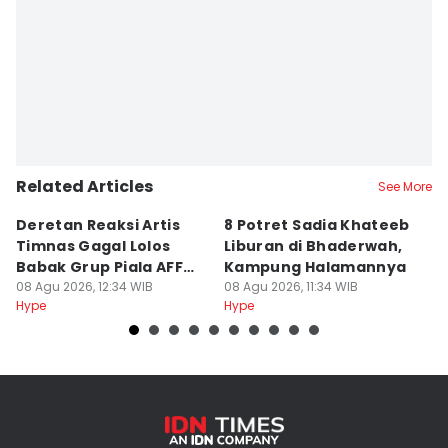
Related Articles
See More
Deretan Reaksi Artis
8 Potret Sadia Khateeb
MD
Timnas Gagal Lolos
Liburan di Bhaderwah,
Fi
Babak Grup Piala AFF
Kampung Halamannya
De
2026
08 Agu 2026, 12:34 WIB
08 Agu 2026, 11:34 WIB
08
Hype
Hype
Hy