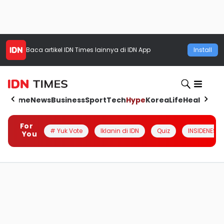
Baca artikel
IDN Times
lainnya di IDN App
Install
Home
News
Business
Sport
Tech
Hype
Korea
Life
Health
Aut
For
# Yuk Vote
Iklanin di IDN
Quiz
INSIDENESIA
You