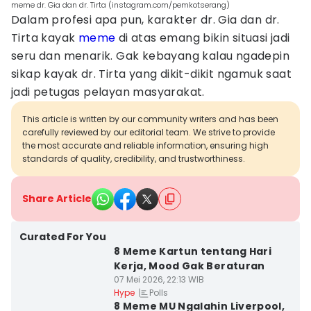
meme dr. Gia dan dr. Tirta (instagram.com/pemkotserang)
Dalam profesi apa pun, karakter dr. Gia dan dr.
Tirta kayak
meme
di atas emang bikin situasi jadi
seru dan menarik. Gak kebayang kalau ngadepin
sikap kayak dr. Tirta yang dikit-dikit ngamuk saat
jadi petugas pelayan masyarakat.
This article is written by our community writers and has been
carefully reviewed by our editorial team. We strive to provide
the most accurate and reliable information, ensuring high
standards of quality, credibility, and trustworthiness.
Share Article
Curated For You
8 Meme Kartun tentang Hari
Kerja, Mood Gak Beraturan
07 Mei 2026, 22:13 WIB
Polls
Hype
8 Meme MU Ngalahin Liverpool,