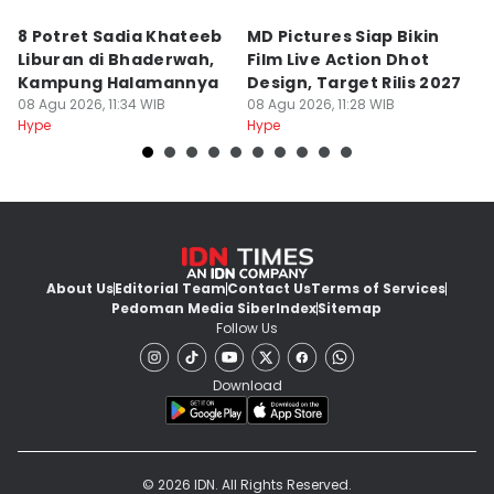
8 Potret Sadia Khateeb
MD Pictures Siap Bikin
5
Liburan di Bhaderwah,
Film Live Action Dhot
y
Kampung Halamannya
Design, Target Rilis 2027
M
08 Agu 2026, 11:34 WIB
08 Agu 2026, 11:28 WIB
K
08
Hype
Hype
Hy
About Us
Editorial Team
Contact Us
Terms of Services
Pedoman Media Siber
Index
Sitemap
Follow Us
Download
© 2026 IDN. All Rights Reserved.