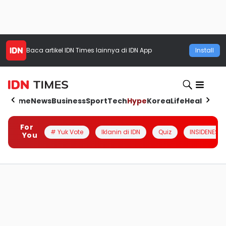
Baca artikel
IDN Times
lainnya di IDN App
Install
Home
News
Business
Sport
Tech
Hype
Korea
Life
Health
Aut
For
# Yuk Vote
Iklanin di IDN
Quiz
INSIDENESIA
You