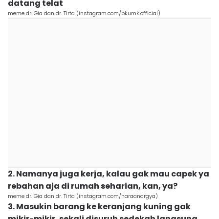
datang telat
meme dr. Gia dan dr. Tirta (instagram.com/bkumk.official)
2. Namanya juga kerja, kalau gak mau capek ya
rebahan aja di rumah seharian, kan, ya?
meme dr. Gia dan dr. Tirta (instagram.com/haraanargya)
3. Masukin barang ke keranjang kuning gak
mikir-mikir, sekali disuruh sedekah langsung