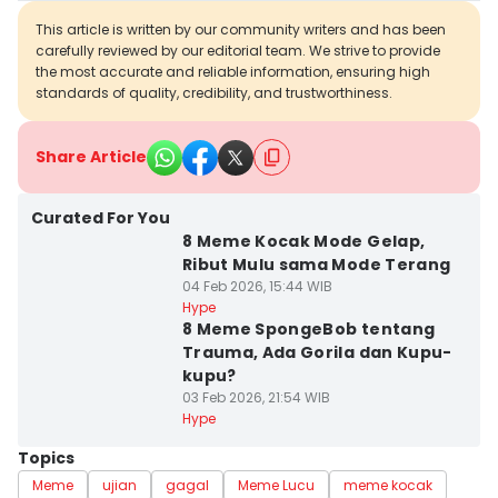
This article is written by our community writers and has been
carefully reviewed by our editorial team. We strive to provide
the most accurate and reliable information, ensuring high
standards of quality, credibility, and trustworthiness.
Share Article
Curated For You
8 Meme Kocak Mode Gelap,
Ribut Mulu sama Mode Terang
04 Feb 2026, 15:44 WIB
Hype
8 Meme SpongeBob tentang
Trauma, Ada Gorila dan Kupu-
kupu?
03 Feb 2026, 21:54 WIB
Hype
Topics
Meme
ujian
gagal
Meme Lucu
meme kocak