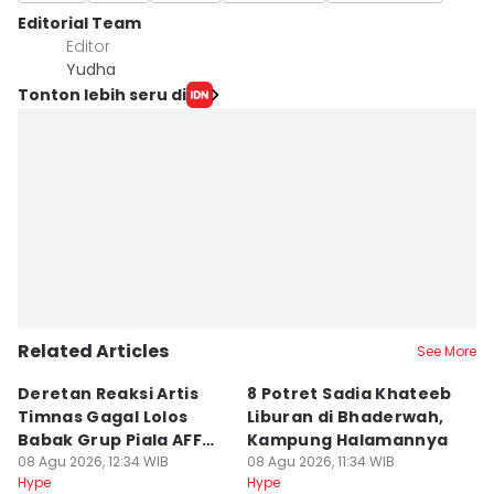
Editorial Team
Editor
Yudha ‎
Tonton lebih seru di
Related Articles
See More
Deretan Reaksi Artis
8 Potret Sadia Khateeb
MD
Timnas Gagal Lolos
Liburan di Bhaderwah,
Fi
Babak Grup Piala AFF
Kampung Halamannya
De
2026
08 Agu 2026, 12:34 WIB
08 Agu 2026, 11:34 WIB
08
Hype
Hype
Hy