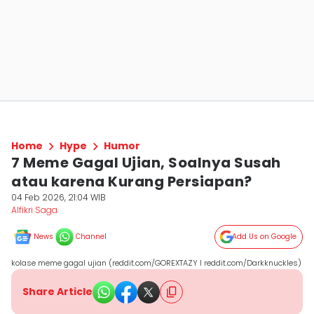
Home
Hype
Humor
7 Meme Gagal Ujian, Soalnya Susah
atau karena Kurang Persiapan?
04 Feb 2026, 21:04 WIB
Alfikri Saga
News
Channel
Add Us on Google
kolase meme gagal ujian (reddit.com/GOREXTAZY I reddit.com/Darkknuckles)
Share Article