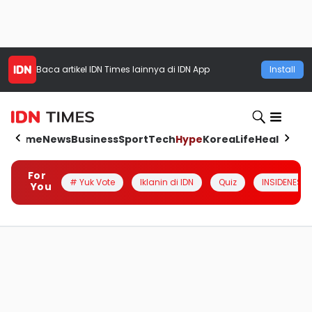
Baca artikel
IDN Times
lainnya di IDN App
Install
Home
News
Business
Sport
Tech
Hype
Korea
Life
Health
Aut
For
# Yuk Vote
Iklanin di IDN
Quiz
INSIDENESIA
You