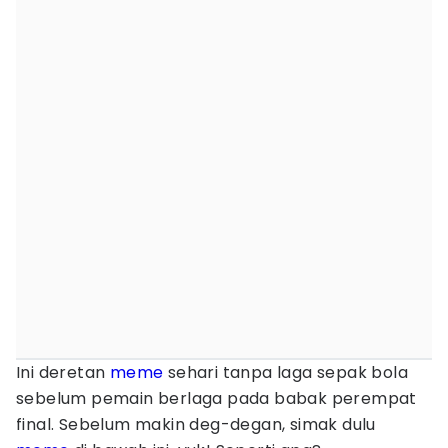
Ini deretan
meme
sehari tanpa laga sepak bola
sebelum pemain berlaga pada babak perempat
final. Sebelum makin deg-degan, simak dulu