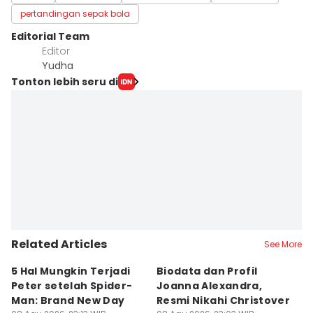
pertandingan sepak bola
Editorial Team
Editor
Yudha ‎
Tonton lebih seru di
Related Articles
See More
5 Hal Mungkin Terjadi
Biodata dan Profil
A
Peter setelah Spider-
Joanna Alexandra,
P
Man: Brand New Day
Resmi Nikahi Christover
V