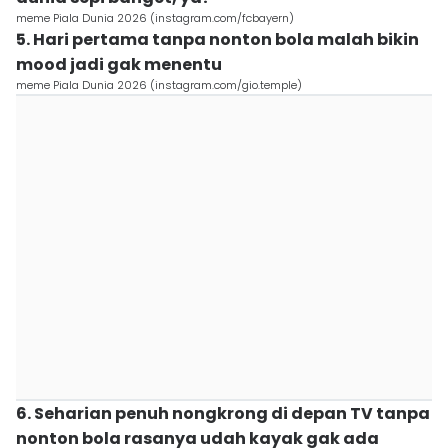
meme Piala Dunia 2026 (instagram.com/fcbayern)
5. Hari pertama tanpa nonton bola malah bikin
mood jadi gak menentu
meme Piala Dunia 2026 (instagram.com/gio.temple)
6. Seharian penuh nongkrong di depan TV tanpa
nonton bola rasanya udah kayak gak ada