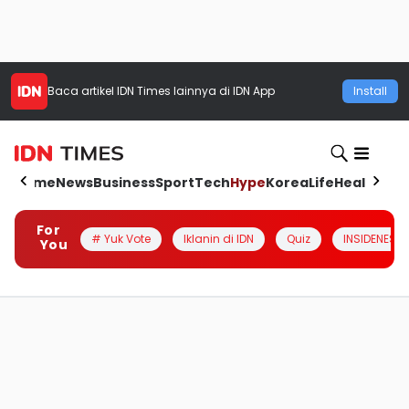
Baca artikel
IDN Times
lainnya di IDN App
Install
Home
News
Business
Sport
Tech
Hype
Korea
Life
Health
Aut
For
# Yuk Vote
Iklanin di IDN
Quiz
INSIDENESIA
You