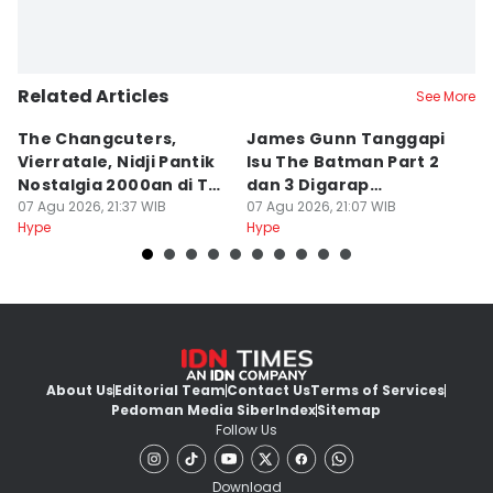
Related Articles
See More
The Changcuters,
James Gunn Tanggapi
Si
Vierratale, Nidji Pantik
Isu The Batman Part 2
P
Nostalgia 2000an di TSP
dan 3 Digarap
T
2026
07 Agu 2026, 21:37 WIB
Bersamaan
07 Agu 2026, 21:07 WIB
a
07
Hype
Hype
Hy
About Us
Editorial Team
Contact Us
Terms of Services
Pedoman Media Siber
Index
Sitemap
Follow Us
Download