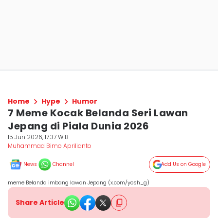
Home
Hype
Humor
7 Meme Kocak Belanda Seri Lawan
Jepang di Piala Dunia 2026
15 Jun 2026, 17:37 WIB
Muhammad Bimo Aprilianto
News
Channel
Add Us on Google
meme Belanda imbang lawan Jepang (x.com/yosh_g)
Share Article