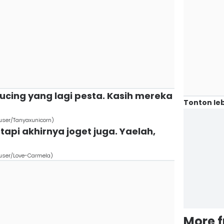
kucing yang lagi pesta. Kasih mereka
Tonton leb
user/Tanyaxunicorn)
api akhirnya joget juga. Yaelah,
user/Love-Carmela)
More 