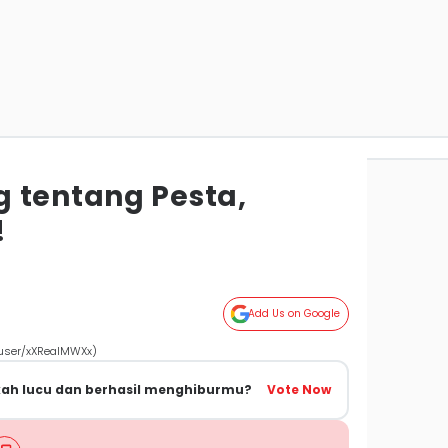
 tentang Pesta,
!
Add Us on Google
/user/xXRealMWXx)
kah lucu dan berhasil menghiburmu?
Vote Now