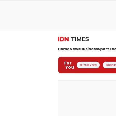
Home
News
Business
Sport
Te
For
# Yuk Vote
Iklanin
You