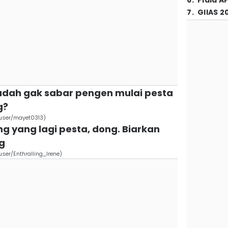
6
.
Piala A
7
.
GIIAS 2
 udah gak sabar pengen mulai pesta
g?
/user/mayet0313)
g yang lagi pesta, dong. Biarkan
g
ser/Enthralling_Irene)