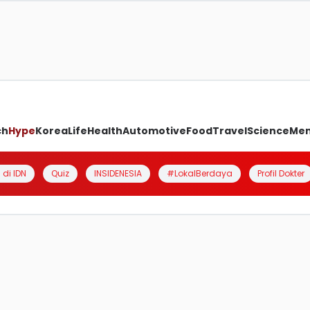
ch
Hype
Korea
Life
Health
Automotive
Food
Travel
Science
Me
 di IDN
Quiz
INSIDENESIA
#LokalBerdaya
Profil Dokter