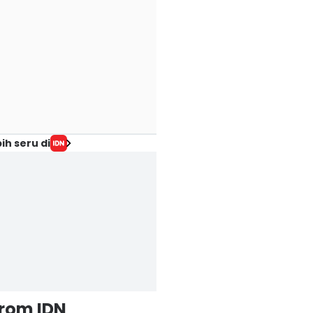
ih seru di
from IDN