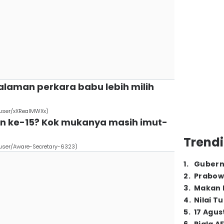
alaman perkara babu lebih milih
/user/xXRealMWXx)
ahun ke-15? Kok mukanya masih imut-
Trendi
/user/Aware-Secretary-6323)
1
.
Gubern
2
.
Prabow
3
.
Makan B
4
.
Nilai T
5
.
17 Agus