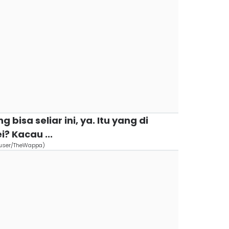
g bisa seliar ini, ya. Itu yang di
i? Kacau ...
/user/TheWappa)