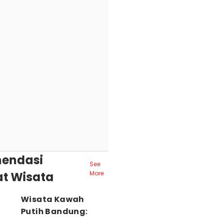
endasi
See
t Wisata
More
Wisata Kawah
Putih Bandung: