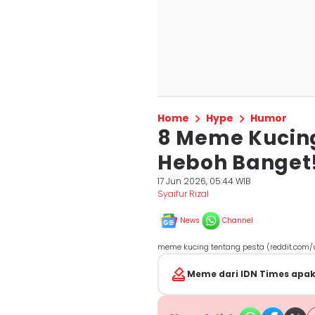
Home
Hype
Humor
8 Meme Kucing
Heboh Banget
17 Jun 2026, 05:44 WIB
Syaifur Rizal
News
Channel
meme kucing tentang pesta (reddit.com
Meme dari IDN Times apa