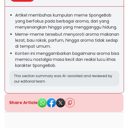
Artikel membahas kumpulan meme SpongeBob
yang berfokus pada berbagai aroma, dari yang
menyenangkan hingga yang mengganggu hidung.
Meme-meme tersebut menyoroti aroma makanan
lezat, bau rokok, parfum, hingga aroma tidak sedap
di tempat umum.
Konten ini menggambarkan bagaimana aroma bisa
memicu nostalgia masa kecil dan reaksi lucu khas
karakter SpongeBob.
This section summary was AI-assisted and reviewed by
our editorial team.
Share Article