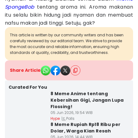
SpongeBob
tentang aroma ini. Aroma makanan
itu selalu bikin hidung jadi nyaman dan membuat
nafsu makan jadi tinggi. Setuju, gak?
This article is written by our community writers and has been
carefully reviewed by our editorial team. We strive to provide
the most accurate and reliable information, ensuring high
standards of quality, credibility, and trustworthiness.
Share Article
Curated For You
8 Meme Anime tentang
Kebersihan Gigi, Jangan Lupa
Flossing!
05 Jun 2026, 19:54 WIB
Polls
Hype
8 Meme Rupiah Rp18 Ribu per
Dolar, Warga Kian Resah
05 Jun 2026, 14:44 WIB