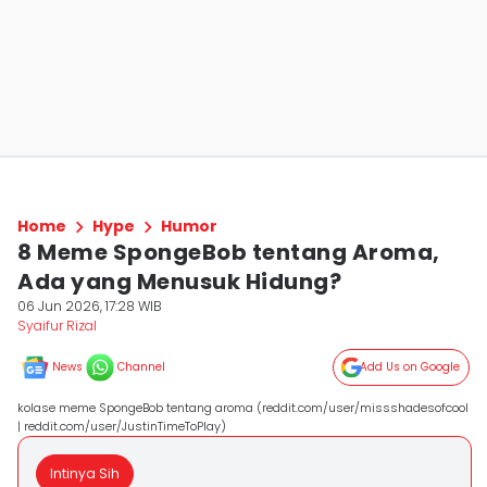
Home
Hype
Humor
8 Meme SpongeBob tentang Aroma,
Ada yang Menusuk Hidung?
06 Jun 2026, 17:28 WIB
Syaifur Rizal
News
Channel
Add Us on Google
kolase meme SpongeBob tentang aroma (reddit.com/user/missshadesofcool
| reddit.com/user/JustinTimeToPlay)
Intinya Sih