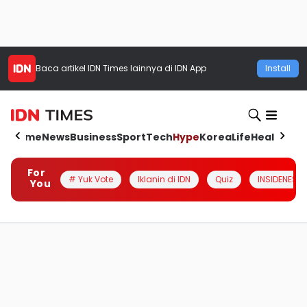
Baca artikel
IDN Times
lainnya di IDN App
Install
Home
News
Business
Sport
Tech
Hype
Korea
Life
Health
Aut
For
# Yuk Vote
Iklanin di IDN
Quiz
INSIDENESIA
You