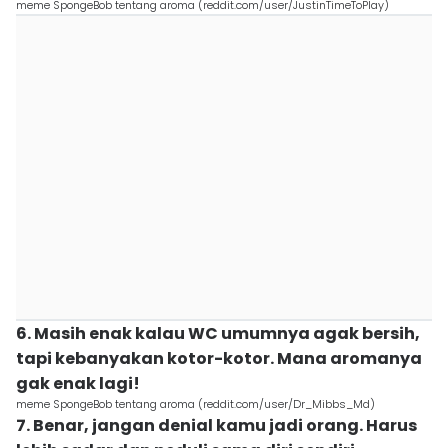
meme SpongeBob tentang aroma (reddit.com/user/JustinTimeToPlay)
6. Masih enak kalau WC umumnya agak bersih,
tapi kebanyakan kotor-kotor. Mana aromanya
gak enak lagi!
meme SpongeBob tentang aroma (reddit.com/user/Dr_Mibbs_Md)
7. Benar, jangan denial kamu jadi orang. Harus