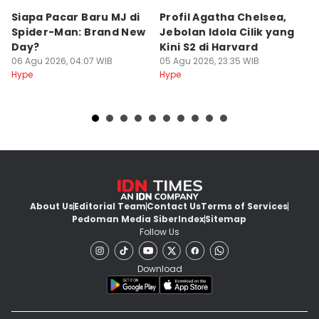
Siapa Pacar Baru MJ di
Profil Agatha Chelsea,
M
Spider-Man: Brand New
Jebolan Idola Cilik yang
D
Day?
Kini S2 di Harvard
G
06 Agu 2026, 04:07 WIB
05 Agu 2026, 23:35 WIB
Z
05
Hype
Hype
Hy
About Us
Editorial Team
Contact Us
Terms of Services
Pedoman Media Siber
Index
Sitemap
Follow Us
Download