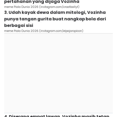
pertahanan yang dijaga Vozinha
meme Piala Dunia 2026 (instagram.com/croatballyt)
3. Udah kayak dewa dalam mitologi, Vozinha
punya tangan gurita buat nangkap bola dari
berbagai sisi
meme Piala Dunia 2026 (instagram.com/elpajaropicon)
4. Diserang empat lawan, Vozinha masih tetap