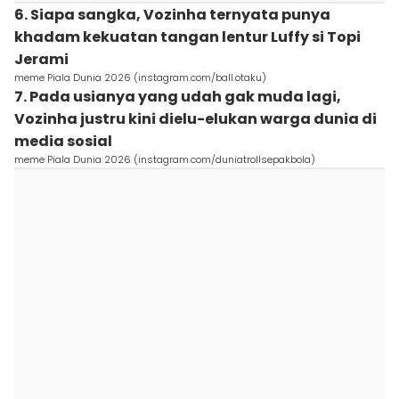
6. Siapa sangka, Vozinha ternyata punya
khadam kekuatan tangan lentur Luffy si Topi
Jerami
meme Piala Dunia 2026 (instagram.com/ball.otaku)
7. Pada usianya yang udah gak muda lagi,
Vozinha justru kini dielu-elukan warga dunia di
media sosial
meme Piala Dunia 2026 (instagram.com/duniatrollsepakbola)