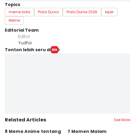
Topics
meme bola
Piala Dunia
Piala Dunia 2026
kiper
Meme
Editorial Team
Editor
Yudha ‎
Tonton lebih seru di
Related Articles
See More
8 Meme Anime tentang
7 Momen Malam
8