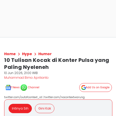
Home
Hype
Humor
10 Tulisan Kocak di Konter Pulsa yang
Paling Nyeleneh
10 Jun 2026, 21:00 WIB
Muhammad Bimo Aprilianto
News
Channel
Add Us on Google
twitter.com/outofcontext_id | twitter.com/nocontextwarung
Intinya Sih
Gini Kak