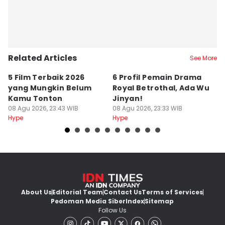
Related Articles
See More
5 Film Terbaik 2026
6 Profil Pemain Drama
5
yang Mungkin Belum
Royal Betrothal, Ada Wu
P
Kamu Tonton
Jinyan!
M
08 Agu 2026, 23:43 WIB
08 Agu 2026, 23:33 WIB
08
Hype
Hype
Hy
About Us
Editorial Team
Contact Us
Terms of Services
Pedoman Media Siber
Index
Sitemap
Follow Us