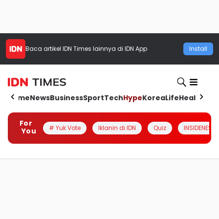
Baca artikel
IDN Times
lainnya di IDN App
Install
Home
News
Business
Sport
Tech
Hype
Korea
Life
Health
Aut
For
# Yuk Vote
Iklanin di IDN
Quiz
INSIDENESIA
You