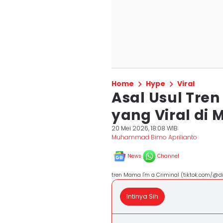
Home
Hype
Viral
Asal Usul Tre
yang Viral di 
20 Mei 2026, 18:08 WIB
Muhammad Bimo Aprilianto
News
Channel
tren Mama I'm a Criminal (tiktok.com/@d
Intinya Sih