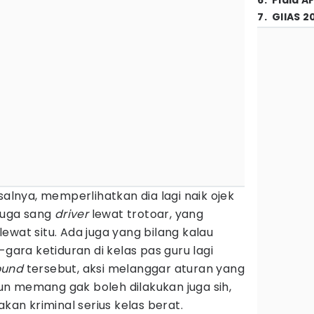
6
.
Piala A
7
.
GIIAS 2
salnya, memperlihatkan dia lagi naik ojek
rduga sang
driver
lewat trotoar, yang
ewat situ. Ada juga yang bilang kalau
-gara ketiduran di kelas pas guru lagi
ound
tersebut, aksi melanggar aturan yang
n memang gak boleh dilakukan juga sih,
akan kriminal serius kelas berat.