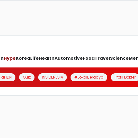
ch
Hype
Korea
Life
Health
Automotive
Food
Travel
Science
Me
 di IDN
Quiz
INSIDENESIA
#LokalBerdaya
Profil Dokter