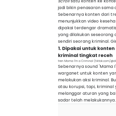
scroll
satu konten ke konte
jadi bikin penasaran sama di
Sebenarnya konten dari tre
menunjukkan video kesehar
dipakai terdengar dramatis,
yang dilakukan seseorang di
sendiri seorang kriminal. 
1. Dipakai untuk konte
kriminal tingkat receh
tren Mama I'm a Criminal (tiktok.com/@di
Sebenarnya sound 'Mama I'a
warganet untuk konten ya
melakukan aksi kriminal. 
atau korupsi, tapi, krimin
melanggar aturan yang bah
sadar telah melakukannya.