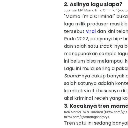
2. Aslinya lagu siapa?
cuplikan MV "Mama I'm a Criminal" (yout
"Mama I'm a Criminal" buk
lagu milik produser musik 
tersebut
viral
dan kini tela
Pada 2022, penyanyi hip-hop
dan salah satu
track
-nya be
menggunakan sample lagu m
ini belum bisa melampaui ke
Lagu ini mulai sering dipak
Sound
-nya cukup banyak 
salah satunya adalah konte
kembali viral khususnya di
aksi kriminal receh yang ko
3. Kocaknya tren mama 
tren Mama I'm a Criminal (tiktok.com/@
tiktok.com/@cahangonstory)
Tren satu ini sedang bany