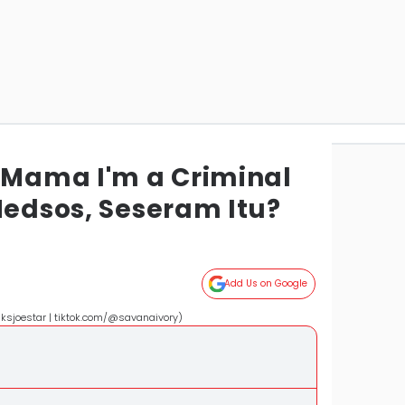
n Mama I'm a Criminal
Medsos, Seseram Itu?
Add Us on Google
iksjoestar | tiktok.com/@savanaivory)