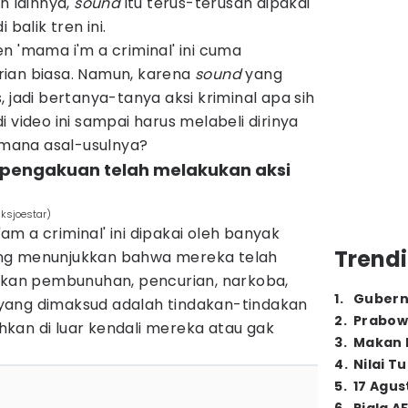
n lainnya,
sound
itu terus-terusan dipakai
 balik tren ini.
n 'mama i'm a criminal' ini cuma
ian biasa. Namun, karena
sound
yang
 jadi bertanya-tanya aksi kriminal apa sih
 video ini sampai harus melabeli dirinya
Gimana asal-usulnya?
n pengakuan telah melakukan aksi
ksjoestar)
m a criminal' ini dipakai oleh banyak
Trendi
ng menunjukkan bahwa mereka telah
Bukan pembunuhan, pencurian, narkoba,
1
.
Gubern
al yang dimaksud adalah tindakan-tindakan
2
.
Prabow
kan di luar kendali mereka atau gak
3
.
Makan B
4
.
Nilai T
5
.
17 Agus