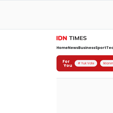
Home
News
Business
Sport
Te
For
# Yuk Vote
Iklanin
You