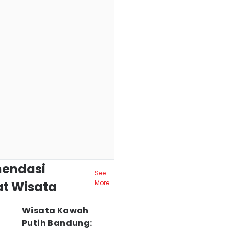
endasi
See
t Wisata
More
Wisata Kawah
Putih Bandung: