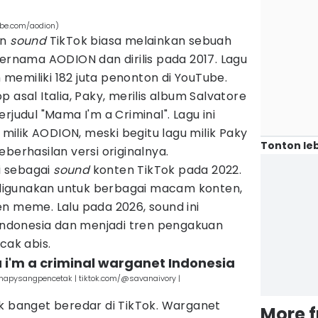
ube.com/aodion)
an
sound
TikTok biasa melainkan sebuah
bernama AODION dan dirilis pada 2017. Lagu
h memiliki 182 juta penonton di YouTube.
 asal Italia, Paky, merilis album Salvatore
rjudul "Mama I'm a Criminal". Lagu ini
ilik AODION, meski begitu lagu milik Paky
Tonton leb
berhasilan versi originalnya.
ai sebagai
sound
konten TikTok pada 2022.
digunakan untuk berbagai macam konten,
n meme. Lalu pada 2026, sound ini
 Indonesia dan menjadi tren pengakuan
cak abis.
i'm a criminal warganet Indonesia
snapysangpencetak | tiktok.com/@savanaivory |
ak banget beredar di TikTok. Warganet
More 