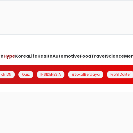
ch
Hype
Korea
Life
Health
Automotive
Food
Travel
Science
Me
 di IDN
Quiz
INSIDENESIA
#LokalBerdaya
Profil Dokter