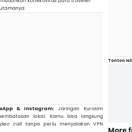
emudahkan konektivitas para
traveler
.
 utamanya:
Tonton leb
sApp & Instagram:
Jaringan Kurosim
pembatasan lokal. Kamu bisa langsung
ideo call
tanpa perlu menyalakan VPN
More 