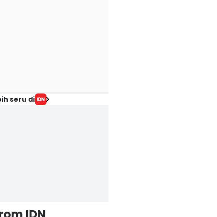
ih seru di
from IDN