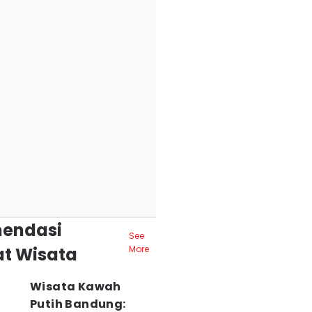
endasi
See
t Wisata
More
Wisata Kawah
Putih Bandung: