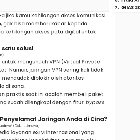
6
.
Piala A
7
.
GIIAS 2
 jika kamu kehilangan akses komunikasi
n, gak bisa memberi kabar kepada
ga kehilangan akses peta digital untuk
 satu solusi
on)
untuk mengunduh VPN (Virtual Private
. Namun, jaringan VPN sering kali tidak
n mendadak diblokir oleh otoritas
 di sana.
dan praktis saat ini adalah membeli paket
ng sudah dilengkapi dengan fitur
bypass
Penyelamat Jaringan Anda di Cina?
lusinya! (Dok. Istimewa)
ia layanan eSIM internasional yang