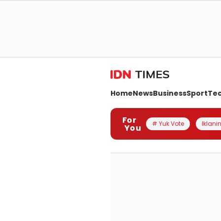
Home
News
Business
Sport
Te
For
# Yuk Vote
Iklanin
You