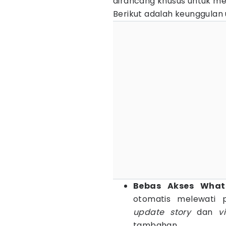
dirancang khusus untuk m
Berikut adalah keunggulan
Bebas Akses What
otomatis melewati 
update
story
dan
v
tambahan.