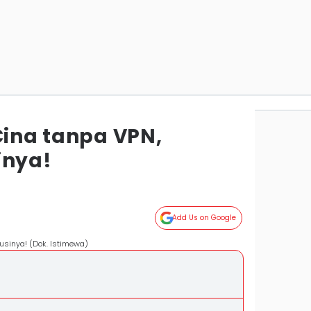
Cina tanpa VPN,
inya!
Add Us on Google
lusinya! (Dok. Istimewa)