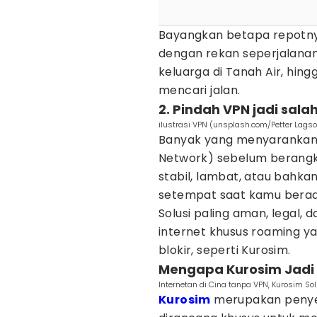
Bayangkan betapa repotnya
dengan rekan seperjalana
keluarga di Tanah Air, hing
mencari jalan.
2. Pindah VPN jadi salah
ilustrasi VPN (unsplash.com/Petter Lags
Banyak yang menyarankan 
Network) sebelum berangkat
stabil, lambat, atau bahka
setempat saat kamu berada
Solusi paling aman, legal, 
internet khusus roaming ya
blokir, seperti Kurosim.
Mengapa Kurosim Jadi 
Internetan di Cina tanpa VPN, Kurosim So
Kurosim
merupakan penyed