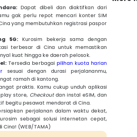
andara:
Dapat dibeli dan diaktifkan dari
Kamu gak perlu repot mencari konter SIM
 Cina yang membutuhkan registrasi paspor
ng 5G:
Kurosim bekerja sama dengan
kasi terbesar di Cina untuk memastikan
yal kuat hingga ke daerah pelosok.
el:
Tersedia berbagai
pilihan kuota harian
r
sesuai dengan durasi perjalananmu,
ngat ramah di kantong.
angat praktis. Kamu cukup unduh aplikasi
 play store,
Checkout
dan instal eSIM, dan
if begitu pesawat mendarat di Cina.
siapkan perjalanan dalam waktu dekat,
rosim sebagai solusi internetan cepat,
di Cina! (WEB/TAMA)