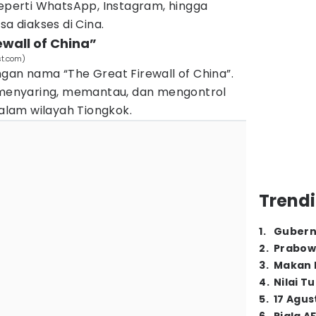
seperti WhatsApp, Instagram, hingga
sa diakses di Cina.
ewall of China”
st.com)
gan nama “The Great Firewall of China”.
k menyaring, memantau, dan mengontrol
dalam wilayah Tiongkok.
Trendi
1
.
Gubern
2
.
Prabow
3
.
Makan B
4
.
Nilai T
5
.
17 Agus