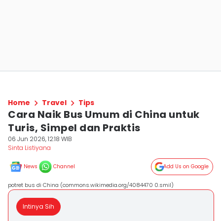
Home
Travel
Tips
Cara Naik Bus Umum di China untuk
Turis, Simpel dan Praktis
06 Jun 2026, 12:18 WIB
Sinta Listiyana
News
Channel
Add Us on Google
potret bus di China (commons.wikimedia.org/4084470 0.smil)
Intinya Sih