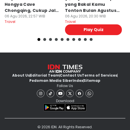
Hongya Cave
yang Bakal Kamu
P
Chongqing, Cukup Jalan
Tonton Bulan Agustus
J
Kaki!
06 Agu 2026, 22:57 WIB
2026 Ini?
06 Agu 2026, 20:30 WIB
06
Travel
Travel
Tr
Play Quiz
About Us
Editorial Team
Contact Us
Terms of Services
Pedoman Media Siber
Index
Sitemap
Follow Us
Download
© 2026 IDN. All Rights Reserved.