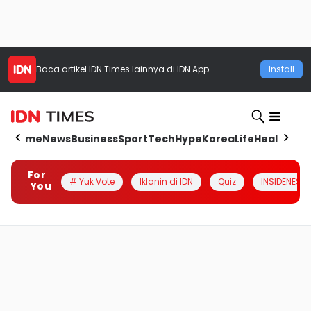
Baca artikel
IDN Times
lainnya di IDN App
Install
Home
News
Business
Sport
Tech
Hype
Korea
Life
Health
Aut
For
# Yuk Vote
Iklanin di IDN
Quiz
INSIDENESIA
You