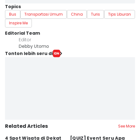
Topics
Bus
Transportasi Umum
China
Turis
Tips Liburan
Inspire Me
Editorial Team
Editor
Debby Utomo
Tonton lebih seru di
Related Articles
See More
4 Spot Wisata di Dekat
[QUIZ] Event Seru Apa
5