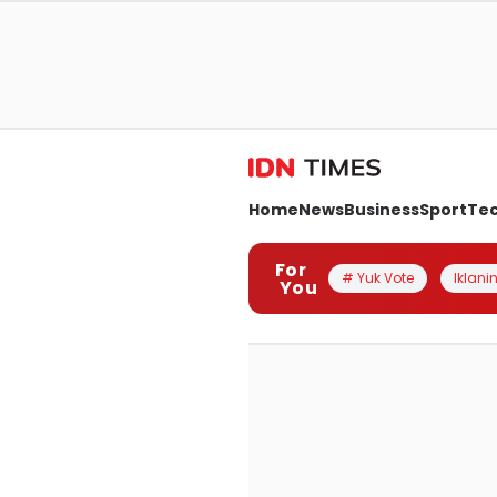
Home
News
Business
Sport
Te
For
# Yuk Vote
Iklanin
You