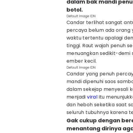
dalam bak mandi penu
botol.
Default Image IDN
Candar terlihat sangat ant
percaya belum ada orang 
waktu tertentu apalagi de
tinggi. Raut wajah penuh s
menuangkan sedikit-demi s
ember kecil.
Default Image IDN
Candar yang penuh percaya
mandi dipenuhi saos sambal
dalam sekejap menyesali k
menjadi
viral
itu menunjukka
dan heboh seketika saat s
seluruh tubuhnya karena t
Gak cukup dengan bere
menantang dirinya aga