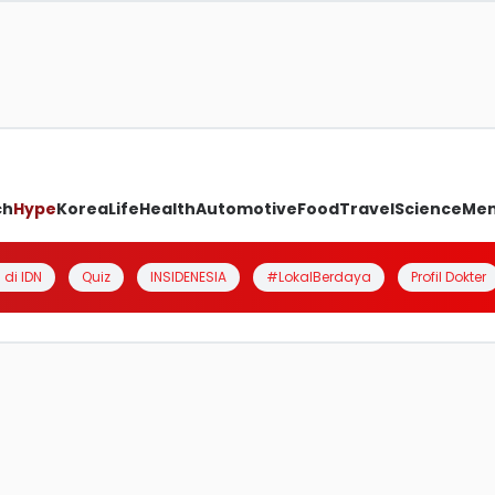
ch
Hype
Korea
Life
Health
Automotive
Food
Travel
Science
Me
 di IDN
Quiz
INSIDENESIA
#LokalBerdaya
Profil Dokter