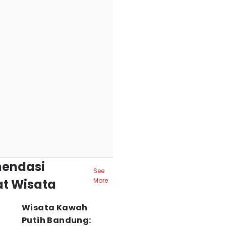
endasi
See
t Wisata
More
Wisata Kawah
Putih Bandung: