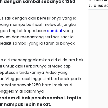
6
.
Piala A
h dengan sambal sebanyak 1250
7
.
GIIAS 2
usisas dengan aksi beresikonya yang ia
yang mampu berhasil melewati jangka
ngan tingkat kepedasan
sambal
yang
enyum dan menantang terlihat saat ia
edikit sambal yang ia taruh di banyak
 diri menengggelamkan diri di dalam bak
 untuk aksi terbarunya di video tapi
eputusan tindakannya. Video yang
n Vlogger asal Inggris ini berteriak panik
ambal sebanyak 1250 botol melumuri
enggelam di dalamnya.
ndam di bak penuh sambal, tapi ia
r nampak lebih nekat.