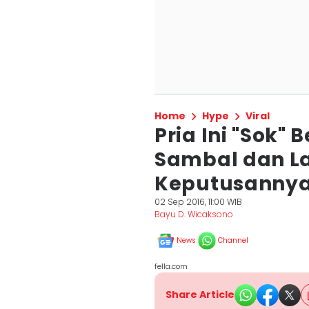
Home
Hype
Viral
Pria Ini "Sok"
Sambal dan L
Keputusanny
02 Sep 2016, 11:00 WIB
Bayu D. Wicaksono
News
Channel
fella.com
Share Article