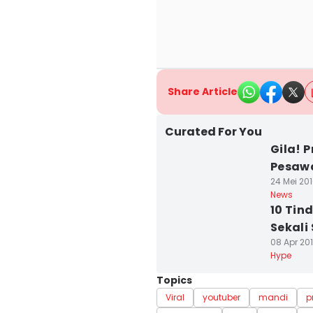
Share Article
Curated For You
Gila! 
Pesawa
24 Mei 201
News
10 Tin
Sekali
08 Apr 201
Hype
Topics
Viral
youtuber
mandi
p