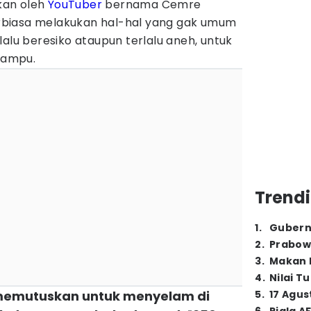
ukan oleh
YouTuber
bernama Cemre
terbiasa melakukan hal-hal yang gak umum
lalu beresiko ataupun terlalu aneh, untuk
mampu.
Trendi
1
.
Gubern
2
.
Prabow
3
.
Makan B
4
.
Nilai T
 memutuskan untuk menyelam di
5
.
17 Agus