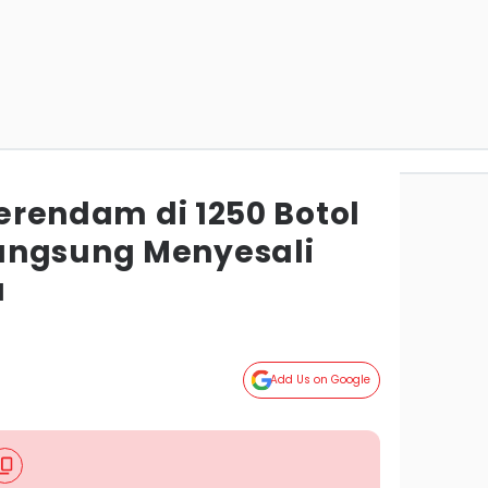
 Berendam di 1250 Botol
angsung Menyesali
a
Add Us on Google