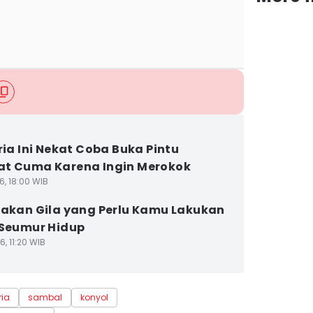
Pria Ini Nekat Coba Buka Pintu
t Cuma Karena Ingin Merokok
6, 18:00 WIB
dakan Gila yang Perlu Kamu Lakukan
 Seumur Hidup
6, 11:20 WIB
ria
sambal
konyol