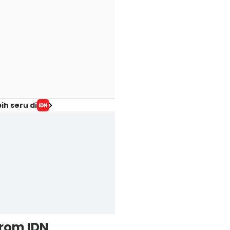
ih seru di
from IDN