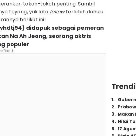
erankan tokoh-tokoh penting. Sambil
ya tayang, yuk kita
follow
terlebih dahulu
annya berikut ini!
swhdtj94) didapuk sebagai pemeran
n Na Ah Jeong, seorang aktris
g populer
fficial)
Trendi
1
.
Gubern
2
.
Prabow
3
.
Makan B
4
.
Nilai T
5
.
17 Agus