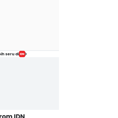
ih seru di
from IDN