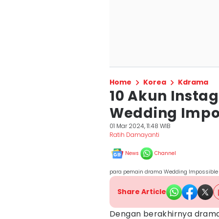
Home
Korea
Kdrama
10 Akun Insta
Wedding Impos
01 Mar 2024, 11:48 WIB
Ratih Damayanti
News
Channel
para pemain drama Wedding Impossible 
Share Article
Dengan berakhirnya dram