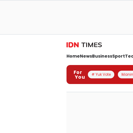
Home
News
Business
Sport
Te
For
# Yuk Vote
Iklanin
You