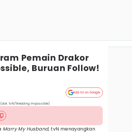
gram Pemain Drakor
sible, Buruan Follow!
Add Us on Google
(dok. tvN/Wedding Impossible)
a
Marry My Husband
, tvN menayangkan