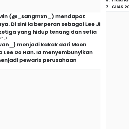
6
.
Piala A
7
.
GIIAS 2
g Min (@_sangmxn_) mendapat
. Di sini ia berperan sebagai Lee Ji
ketiga yang hidup tenang dan setia
xn_)
wan_) menjadi kakak dari Moon
a Lee Do Han. Ia menyembunyikan
enjadi pewaris perusahaan