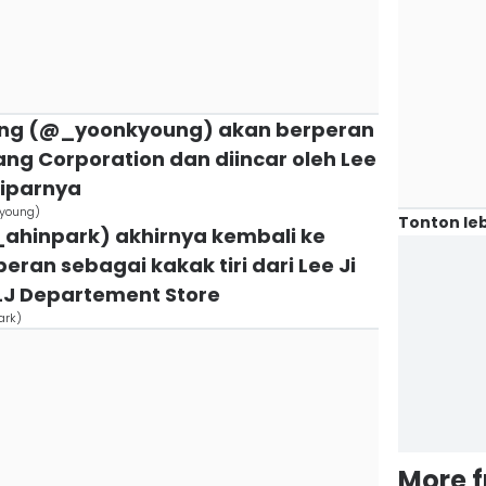
oung (@_yoonkyoung) akan berperan
ng Corporation dan diincar oleh Lee
 iparnya
kyoung)
Tonton leb
l_ahinpark) akhirnya kembali ke
ran sebagai kakak tiri dari Lee Ji
 LJ Departement Store
ark)
More 