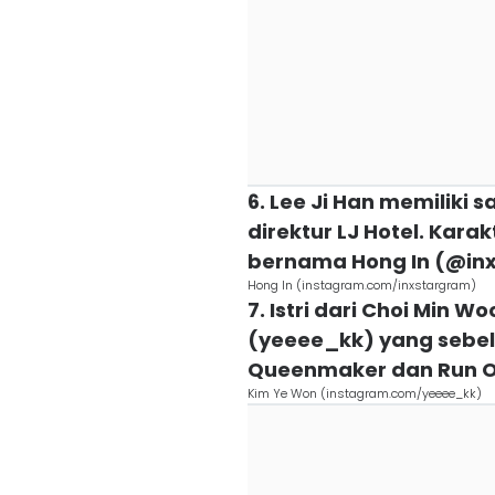
6. Lee Ji Han memiliki s
direktur LJ Hotel. Karak
bernama Hong In (@in
Hong In (instagram.com/inxstargram)
7. Istri dari Choi Min 
(yeeee_kk) yang sebe
Queenmaker dan Run 
Kim Ye Won (instagram.com/yeeee_kk)