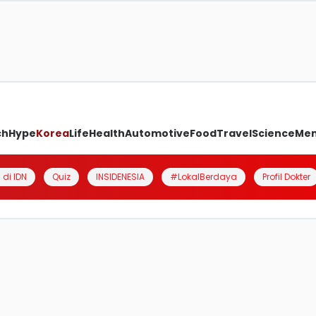
ch
Hype
Korea
Life
Health
Automotive
Food
Travel
Science
Me
 di IDN
Quiz
INSIDENESIA
#LokalBerdaya
Profil Dokter