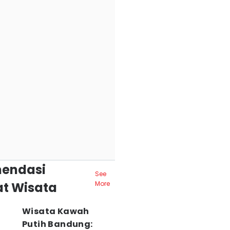
endasi
See
t Wisata
More
Wisata Kawah
Putih Bandung: