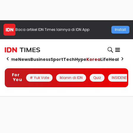
Baca artikel
IDN Times
lainnya di IDN App
Install
Home
News
Business
Sport
Tech
Hype
Korea
Life
Health
Aut
For
# Yuk Vote
Iklanin di IDN
Quiz
INSIDENESIA
You