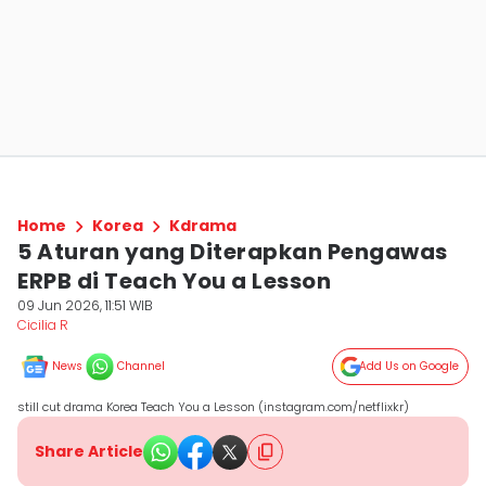
Home
Korea
Kdrama
5 Aturan yang Diterapkan Pengawas
ERPB di Teach You a Lesson
09 Jun 2026, 11:51 WIB
Cicilia R
News
Channel
Add Us on Google
still cut drama Korea Teach You a Lesson (instagram.com/netflixkr)
Share Article