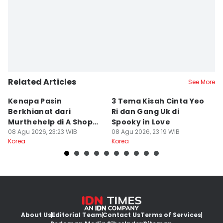
Related Articles
See More
Kenapa Pasin
3 Tema Kisah Cinta Yeo
K
Berkhianat dari
Ri dan Gang Uk di
M
Murthehelp di A Shop
Spooky in Love
Sa
for Killers 2?
08 Agu 2026, 23:23 WIB
08 Agu 2026, 23:19 WIB
08
Korea
Korea
Ko
About Us
Editorial Team
Contact Us
Terms of Services