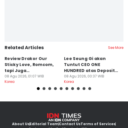
Related Articles
See More
Review Drakor Our
Lee Seung Gi akan
Te
Sticky Love, Romcom,
Tuntut CEO ONE
G
tapi Juga
HUNDRED atas Deposit
B
Menegangkan!
08 Agu 2026, 01:07 WIB
Rumah Rp132 M
08 Agu 2026, 00:37 WIB
Ki
07
Korea
Korea
Ko
About Us
Editorial Team
Contact Us
Terms of Services