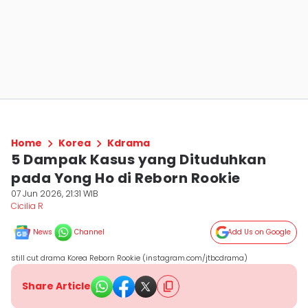
Home
Korea
Kdrama
5 Dampak Kasus yang Dituduhkan
pada Yong Ho di Reborn Rookie
07 Jun 2026, 21:31 WIB
Cicilia R
News
Channel
Add Us on Google
still cut drama Korea Reborn Rookie (instagram.com/jtbcdrama)
Share Article