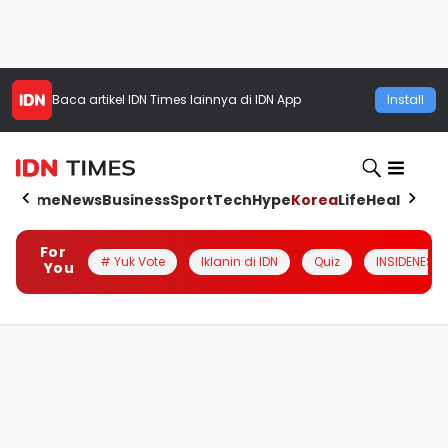
Baca artikel
IDN Times
lainnya di IDN App
Install
Home
News
Business
Sport
Tech
Hype
Korea
Life
Health
Aut
For
# Yuk Vote
Iklanin di IDN
Quiz
INSIDENESIA
You