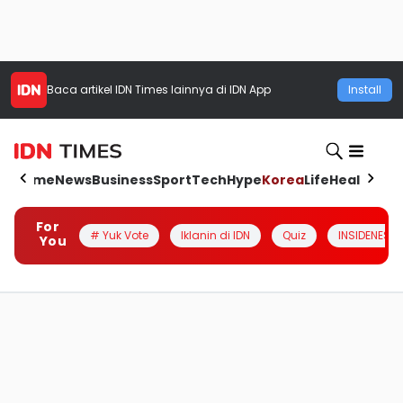
Baca artikel
IDN Times
lainnya di IDN App
Install
Home
News
Business
Sport
Tech
Hype
Korea
Life
Health
Aut
For
# Yuk Vote
Iklanin di IDN
Quiz
INSIDENESIA
You