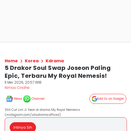
Home
Korea
Kdrama
5 Drakor Soul Swap Joseon Paling
Epic, Terbaru My Royal Nemesis!
11 Mei 2026, 20:57 WIB
Nimas Cindhe
News
Channel
Add Us on Google
Still Cut Lim Ji Yeon di drama My Royal Nemesis
(instagram.com/sbsdrama.official)
Intinya Sih