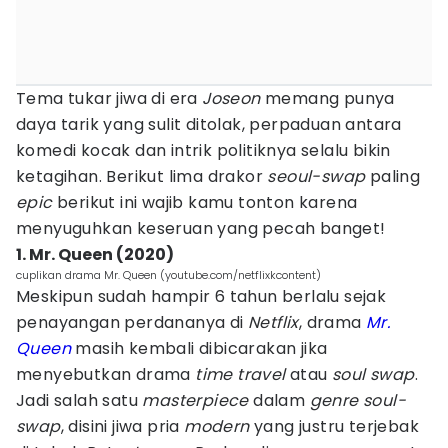
Tema tukar jiwa di era
Joseon
memang punya
daya tarik yang sulit ditolak, perpaduan antara
komedi kocak dan intrik politiknya selalu bikin
ketagihan. Berikut lima drakor
seoul-swap
paling
epic
berikut ini wajib kamu tonton karena
menyuguhkan keseruan yang pecah banget!
1. Mr. Queen (2020)
cuplikan drama Mr. Queen (youtube.com/netflixkcontent)
Meskipun sudah hampir 6 tahun berlalu sejak
penayangan perdananya di
Netflix
, drama
Mr.
Queen
masih kembali dibicarakan jika
menyebutkan drama
time travel
atau
soul swap
.
Jadi salah satu
masterpiece
dalam
genre soul-
swap
, disini jiwa pria
modern
yang justru terjebak