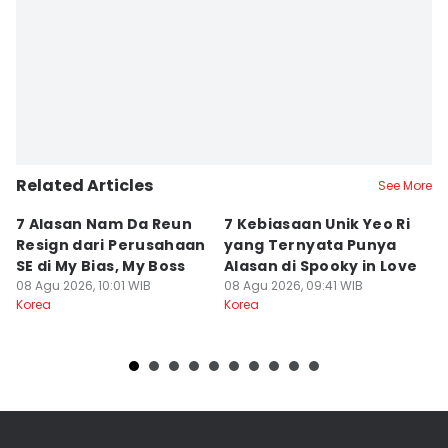
Related Articles
See More
7 Alasan Nam Da Reun
7 Kebiasaan Unik Yeo Ri
A
Resign dari Perusahaan
yang Ternyata Punya
S
SE di My Bias, My Boss
Alasan di Spooky in Love
S
08 Agu 2026, 10:01 WIB
08 Agu 2026, 09:41 WIB
08
Korea
Korea
Ko