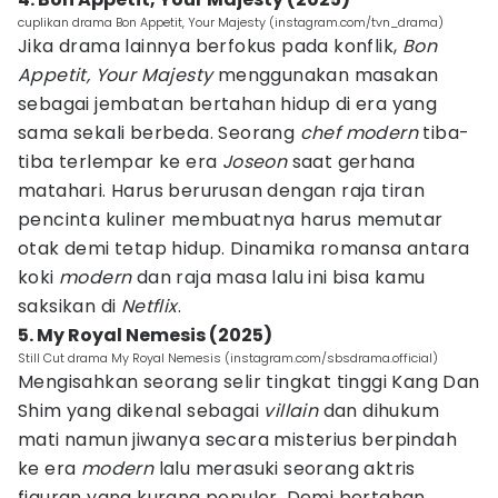
cuplikan drama Bon Appetit, Your Majesty (instagram.com/tvn_drama)
Jika drama lainnya berfokus pada konflik,
Bon
Appetit, Your Majesty
menggunakan masakan
sebagai jembatan bertahan hidup di era yang
sama sekali berbeda. Seorang
chef modern
tiba-
tiba terlempar ke era
Joseon
saat gerhana
matahari. Harus berurusan dengan raja tiran
pencinta kuliner membuatnya harus memutar
otak demi tetap hidup. Dinamika romansa antara
koki
modern
dan raja masa lalu ini bisa kamu
saksikan di
Netflix
.
5. My Royal Nemesis (2025)
Still Cut drama My Royal Nemesis (instagram.com/sbsdrama.official)
Mengisahkan seorang selir tingkat tinggi Kang Dan
Shim yang dikenal sebagai
villain
dan dihukum
mati namun jiwanya secara misterius berpindah
ke era
modern
lalu merasuki seorang aktris
figuran yang kurang populer. Demi bertahan