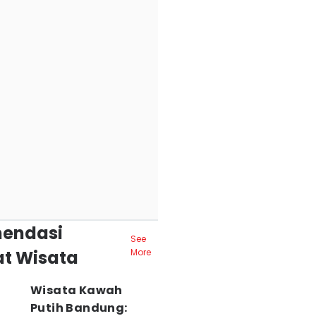
endasi
See
t Wisata
More
Wisata Kawah
Putih Bandung: