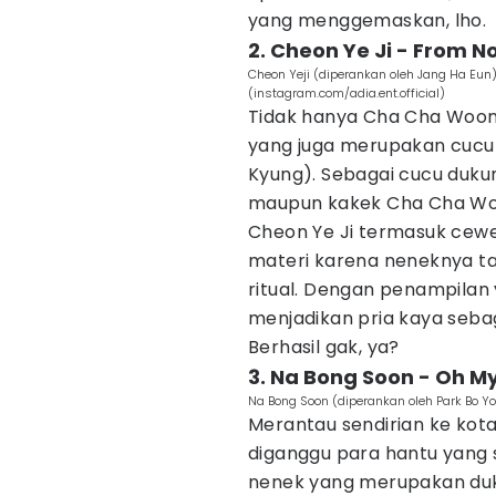
yang menggemaskan, lho.
2. Cheon Ye Ji - From 
Cheon Yeji (diperankan oleh Jang Ha Eu
(instagram.com/adia.ent.official)
Tidak hanya Cha Cha Woong
yang juga merupakan cucu
Kyung). Sebagai cucu duku
maupun kakek Cha Cha Woo
Cheon Ye Ji termasuk cewe
materi karena neneknya t
ritual. Dengan penampilan
menjadikan pria kaya seba
Berhasil gak, ya?
3. Na Bong Soon - Oh M
Na Bong Soon (diperankan oleh Park Bo 
Merantau sendirian ke kota
diganggu para hantu yang s
nenek yang merupakan du