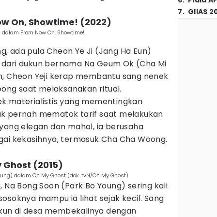
6
.
Piala A
7
.
GIIAS 2
Now On, Showtime! (2022)
n) dalam From Now On, Showtime!
, ada pula Cheon Ye Ji (Jang Ha Eun)
 dari dukun bernama Na Geum Ok (Cha Mi
n, Cheon Yeji kerap membantu sang nenek
ng saat melaksanakan ritual.
k materialistis yang mementingkan
ak pernah mematok tarif saat melakukan
 yang elegan dan mahal, ia berusaha
gai kekasihnya, termasuk Cha Cha Woong.
y Ghost (2015)
Young) dalam Oh My Ghost (dok. tvN/Oh My Ghost)
, Na Bong Soon (Park Bo Young) sering kali
osoknya mampu ia lihat sejak kecil. Sang
kun di desa membekalinya dengan