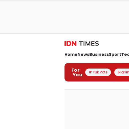
Home
News
Business
Sport
Te
For
# Yuk Vote
Iklanin
You