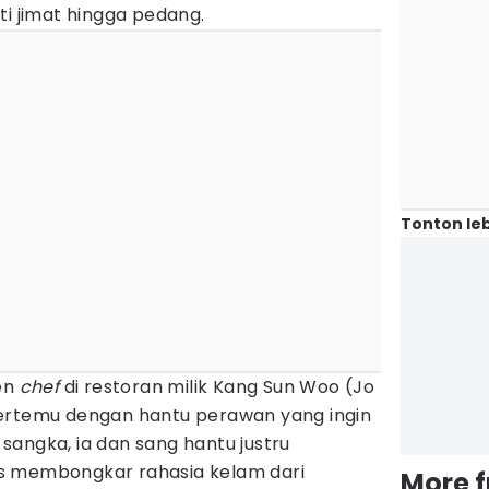
ti jimat hingga pedang.
Tonton leb
ten
chef
di restoran milik Kang Sun Woo (Jo
ertemu dengan hantu perawan yang ingin
angka, ia dan sang hantu justru
s membongkar rahasia kelam dari
More 