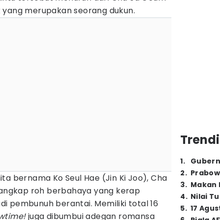
k yang merupakan seorang dukun.
Trendi
1
.
Gubern
2
.
Prabow
ta bernama Ko Seul Hae (Jin Ki Joo), Cha
3
.
Makan B
ngkap roh berbahaya yang kerap
4
.
Nilai T
i pembunuh berantai. Memiliki total 16
5
.
17 Agus
wtime!
juga dibumbui adegan romansa