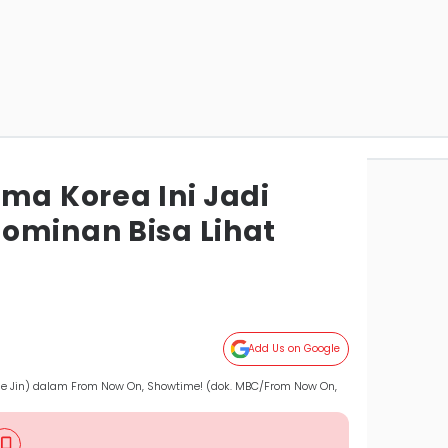
ma Korea Ini Jadi
ominan Bisa Lihat
Add Us on Google
e Jin) dalam From Now On, Showtime! (dok. MBC/From Now On,