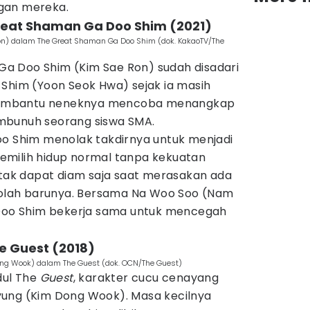
gan mereka.
Great Shaman Ga Doo Shim (2021)
on) dalam The Great Shaman Ga Doo Shim (dok. KakaoTV/The
a Doo Shim (Kim Sae Ron) sudah disadari
 Shim (Yoon Seok Hwa) sejak ia masih
m membantu neneknya mencoba menangkap
mbunuh seorang siswa SMA.
oo Shim menolak takdirnya untuk menjadi
emilih hidup normal tanpa kekuatan
 tak dapat diam saja saat merasakan ada
ekolah barunya. Bersama Na Woo Soo (Nam
Doo Shim bekerja sama untuk mencegah
e Guest (2018)
ng Wook) dalam The Guest (dok. OCN/The Guest)
dul The
Guest
, karakter cucu cenayang
yung (Kim Dong Wook). Masa kecilnya