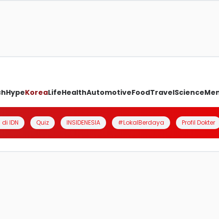
ch
Hype
Korea
Life
Health
Automotive
Food
Travel
Science
Me
 di IDN
Quiz
INSIDENESIA
#LokalBerdaya
Profil Dokter