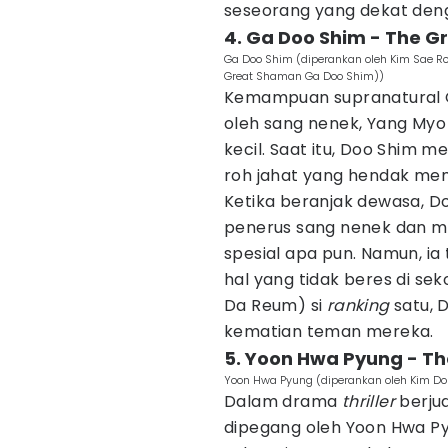
seseorang yang dekat den
4. Ga Doo Shim - The 
Ga Doo Shim (diperankan oleh Kim Sae R
Great Shaman Ga Doo Shim))
Kemampuan supranatural G
oleh sang nenek, Yang Myo
kecil. Saat itu, Doo Shi
roh jahat yang hendak me
Ketika beranjak dewasa, D
penerus sang nenek dan m
spesial apa pun. Namun, ia
hal yang tidak beres di s
Da Reum) si
ranking
satu, 
kematian teman mereka.
5. Yoon Hwa Pyung - Th
Yoon Hwa Pyung (diperankan oleh Kim Do
Dalam drama
thriller
berju
dipegang oleh Yoon Hwa P