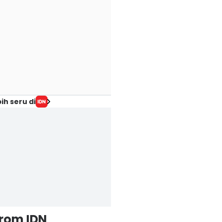
ih seru di
from IDN