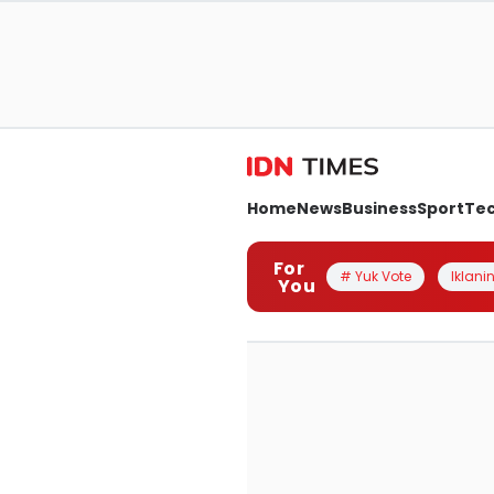
Home
News
Business
Sport
Te
For
# Yuk Vote
Iklanin
You