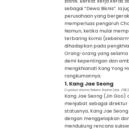
bisnis. Berkat kerja keras d
sebagai “Dewa Bisnis”. Ia
perusahaan yang bergerak d
memperluas pengaruh Cho
Namun, ketika mulai mempe
terbaring koma (sebenarnya
dihadapkan pada pengkhia
Orang-orang yang selama i
demi kepentingan dan ambis
mengkhianati Kang Yong H
rangkumannya.
1. Kang Jae Seong
Cuplikan drama Reborn Rookie (dok. JTBC
Kang Jae Seong (Jin Goo) 
menjabat sebagai direktur 
statusnya, Kang Jae Seong
dengan menggelapkan dana 
mendukung rencana sukses