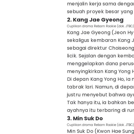
menjalin kerja sama denga
sebuah proyek besar yang
2. Kang Jae Gyeong
Cuplikan drama Reborn Rookie (dok. JTBC
Kang Jae Gyeong (Jeon Hye
sekaligus kembaran Kang 
sebagai direktur Choiseon
licik. Sejalan dengan kem
menggelapkan dana perusa
menyingkirkan Kang Yong Ho
Di depan Kang Yong Ho, ia
tabrak lari. Namun, di dep
justru menyebut bahwa aya
Tak hanya itu, ia bahkan 
ayahnya itu terbaring di ru
3. Min Suk Do
Cuplikan drama Reborn Rookie (dok. JTBC
Min Suk Do (Kwon Hae Sun