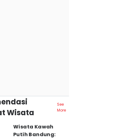
endasi
See
t Wisata
More
Wisata Kawah
Putih Bandung: