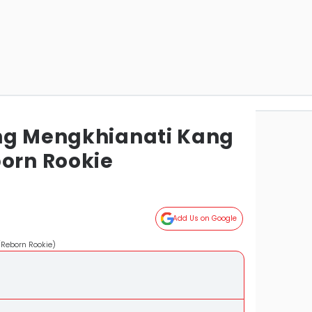
ng Mengkhianati Kang
born Rookie
Add Us on Google
/Reborn Rookie)