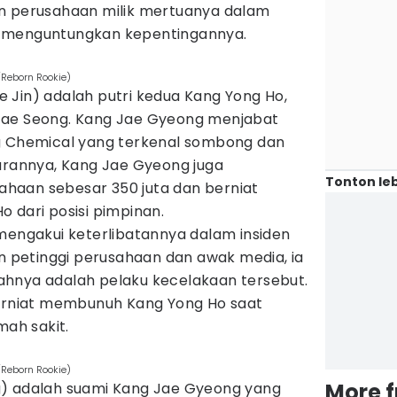
n perusahaan milik mertuanya dalam
 menguntungkan kepentingannya.
/Reborn Rookie)
 Jin) adalah putri kedua Kang Yong Ho,
Jae Seong. Kang Jae Gyeong menjabat
g Chemical yang terkenal sombong dan
barannya, Kang Jae Gyeong juga
Tonton leb
haan sebesar 350 juta dan berniat
 dari posisi pimpinan.
 mengakui keterlibatannya dalam insiden
an petinggi perusahaan dan awak media, ia
hnya adalah pelaku kecelakaan tersebut.
berniat membunuh Kang Yong Ho saat
mah sakit.
/Reborn Rookie)
More 
g) adalah suami Kang Jae Gyeong yang