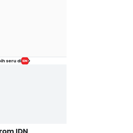
ih seru di
from IDN