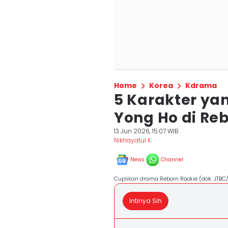
Home
Korea
Kdrama
5 Karakter ya
Yong Ho di Re
13 Jun 2026, 15:07 WIB
Nikhayatul K
News
Channel
Cuplikan drama Reborn Rookie (dok. JTBC
Intinya Sih