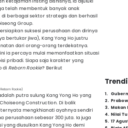
an ketajaman insting bisnisnya, ia dijuluki
 juga telah membentuk banyak anak
i berbagai sektor strategis dan berhasil
iseong Group.
rsiapkan suksesi perusahaan dan dirinya
 bertukar jiwa), Kang Yong Ho justru
natan dari orang-orang terdekatnya.
ni ia percaya mulai memanfaatkan situasi
i pribadi. Siapa saja karakter yang
o di
Reborn Rookie
? Berikut
Trendi
/Reborn Rookie)
1
.
Gubern
adalah putra sulung Kang Yong Ho yang
2
.
Prabow
Choiseong Construction. Di balik
3
.
Makan B
 ternyata mengkhianati ayahnya sendiri
4
.
Nilai T
perusahaan sebesar 300 juta. Ia juga
5
.
17 Agus
i yang diusulkan Kang Yong Ho demi