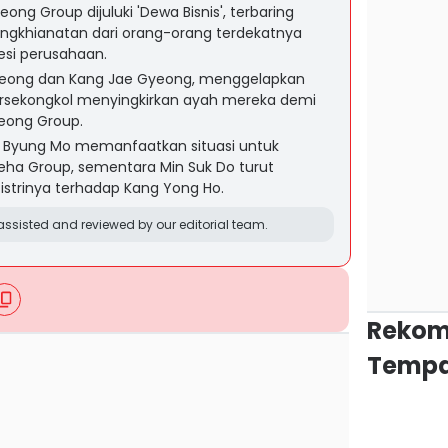
ong Group dijuluki 'Dewa Bisnis', terbaring
gkhianatan dari orang-orang terdekatnya
si perusahaan.
Seong dan Kang Jae Gyeong, menggelapkan
rsekongkol menyingkirkan ayah mereka demi
seong Group.
 Byung Mo memanfaatkan situasi untuk
ha Group, sementara Min Suk Do turut
strinya terhadap Kang Yong Ho.
ssisted and reviewed by our editorial team.
Rekom
Tempa