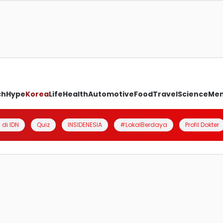
ch
Hype
Korea
Life
Health
Automotive
Food
Travel
Science
Me
 di IDN
Quiz
INSIDENESIA
#LokalBerdaya
Profil Dokter