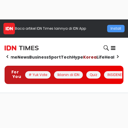
Baca artikel
IDN Times
lainnya di IDN App
Install
Home
News
Business
Sport
Tech
Hype
Korea
Life
Health
Aut
For
# Yuk Vote
Iklanin di IDN
Quiz
INSIDENESIA
You