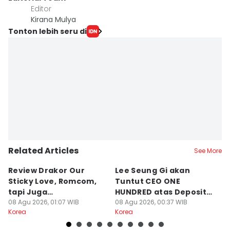
Editor
Kirana Mulya
Tonton lebih seru di
Related Articles
See More
Review Drakor Our
Lee Seung Gi akan
Te
Sticky Love, Romcom,
Tuntut CEO ONE
G
tapi Juga
HUNDRED atas Deposit
B
Menegangkan!
08 Agu 2026, 01:07 WIB
Rumah Rp132 M
08 Agu 2026, 00:37 WIB
Ki
07
Korea
Korea
Ko