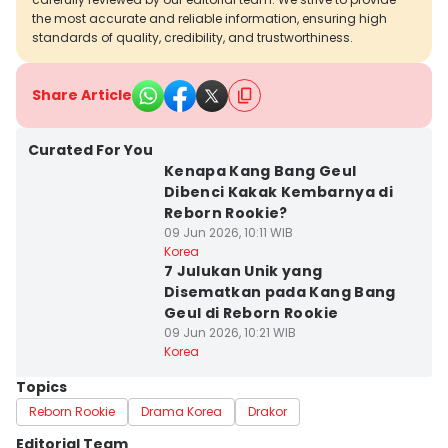
the most accurate and reliable information, ensuring high
standards of quality, credibility, and trustworthiness.
Share Article
Curated For You
Kenapa Kang Bang Geul
Dibenci Kakak Kembarnya di
Reborn Rookie?
09 Jun 2026, 10:11 WIB
Korea
7 Julukan Unik yang
Disematkan pada Kang Bang
Geul di Reborn Rookie
09 Jun 2026, 10:21 WIB
Korea
Topics
Reborn Rookie
Drama Korea
Drakor
Editorial Team