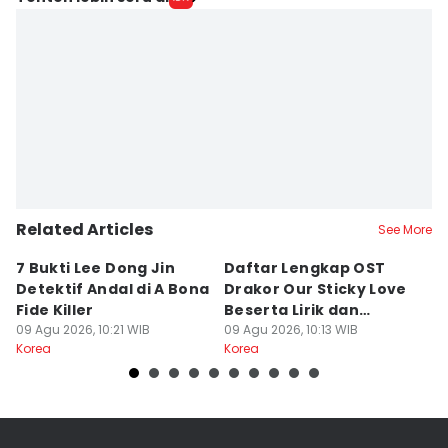
Related Articles
See More
7 Bukti Lee Dong Jin
Daftar Lengkap OST
7
Detektif Andal di A Bona
Drakor Our Sticky Love
G
Fide Killer
Beserta Lirik dan
B
09 Agu 2026, 10:21 WIB
Maknanya
09 Agu 2026, 10:13 WIB
Ki
09
Korea
Korea
Ko