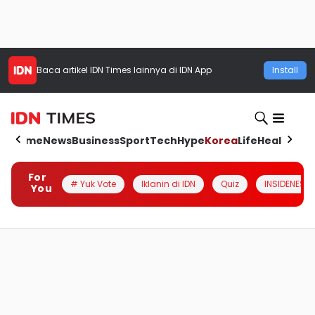
Baca artikel
IDN Times
lainnya di IDN App
Install
Home
News
Business
Sport
Tech
Hype
Korea
Life
Health
Aut
For
# Yuk Vote
Iklanin di IDN
Quiz
INSIDENESIA
You