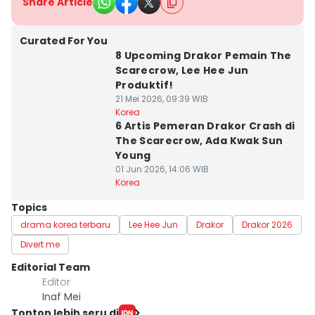
Share Article
Curated For You
8 Upcoming Drakor Pemain The
Scarecrow, Lee Hee Jun
Produktif!
21 Mei 2026, 09:39 WIB
Korea
6 Artis Pemeran Drakor Crash di
The Scarecrow, Ada Kwak Sun
Young
01 Jun 2026, 14:06 WIB
Korea
Topics
drama korea terbaru
Lee Hee Jun
Drakor
Drakor 2026
Divert me
Editorial Team
Editor
Inaf Mei
Tonton lebih seru di