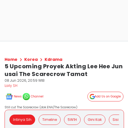
Home
Korea
Kdrama
5 Upcoming Proyek Akting Lee Hee Jun
usai The Scarecrow Tamat
08 Jun 2026, 20:59 WIB
Laily SH
News
Channel
Add Us on Google
Still cut The Scarecrow (dok.ENA/The Scarecrow)
Intinya Sih
Timeline
5W1H
Gini Kak
Sisi Posit