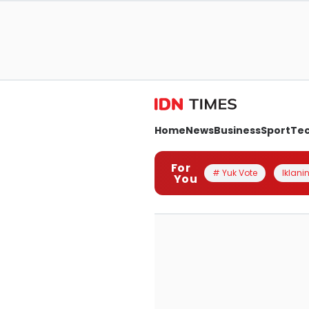
Home
News
Business
Sport
Te
For
# Yuk Vote
Iklanin
You