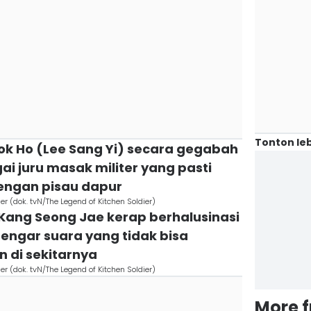
Tonton leb
ok Ho (Lee Sang Yi) secara gegabah
 juru masak militer yang pasti
engan pisau dapur
er (dok. tvN/The Legend of Kitchen Soldier)
Kang Seong Jae kerap berhalusinasi
ngar suara yang tidak bisa
n di sekitarnya
er (dok. tvN/The Legend of Kitchen Soldier)
More 