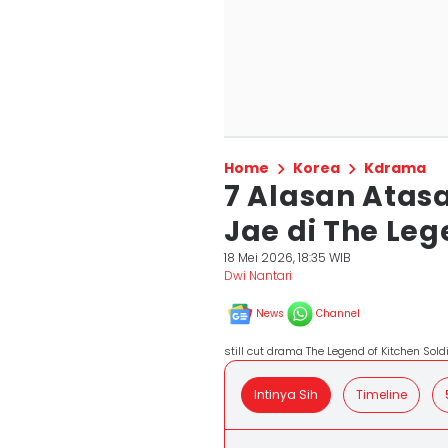
Home
Korea
Kdrama
7 Alasan Atas
Jae di The Leg
18 Mei 2026, 18:35 WIB
Dwi Nantari
News
Channel
still cut drama The Legend of Kitchen Soldi
Intinya Sih
Timeline