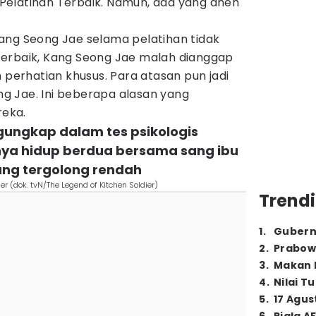
t Pelatihan Terbaik. Namun, ada yang aneh
ang Seong Jae selama pelatihan tidak
t terbaik, Kang Seong Jae malah dianggap
h perhatian khusus. Para atasan pun jadi
 Jae. Ini beberapa alasan yang
eka.
gungkap dalam tes psikologis
ya hidup berdua bersama sang ibu
ng tergolong rendah
er (dok. tvN/The Legend of Kitchen Soldier)
Trendi
1
.
Gubern
2
.
Prabow
3
.
Makan B
4
.
Nilai T
5
.
17 Agus