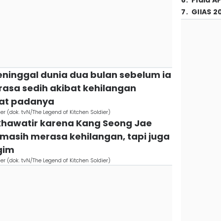
6
.
Piala A
7
.
GIIAS 2
eninggal dunia dua bulan sebelum ia
 rasa sedih akibat kehilangan
at padanya
er (dok. tvN/The Legend of Kitchen Soldier)
khawatir karena Kang Seong Jae
asih merasa kehilangan, tapi juga
gim
er (dok. tvN/The Legend of Kitchen Soldier)