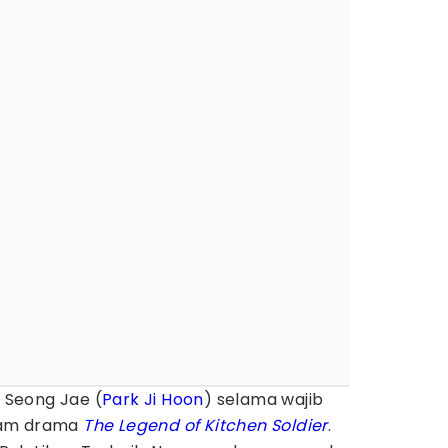
Seong Jae (
Park Ji Hoon
) selama wajib
dalam drama
The Legend of Kitchen Soldier
.