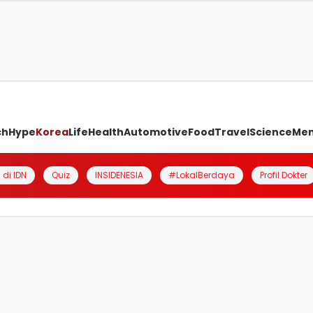
ch
Hype
Korea
Life
Health
Automotive
Food
Travel
Science
Me
 di IDN
Quiz
INSIDENESIA
#LokalBerdaya
Profil Dokter