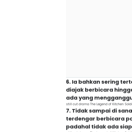
6. Ia bahkan sering ter
diajak berbicara hingg
ada yang menggangg
still cut drama The Legend of Kitchen Soldi
7. Tidak sampai di san
terdengar berbicara p
padahal tidak ada siap