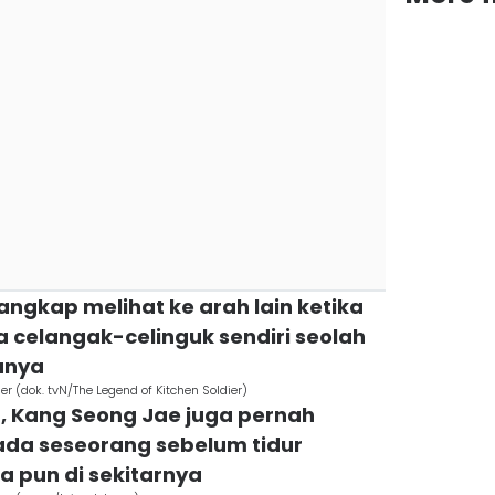
tangkap melihat ke arah lain ketika
a celangak-celinguk sendiri seolah
unya
er (dok. tvN/The Legend of Kitchen Soldier)
a, Kang Seong Jae juga pernah
ada seseorang sebelum tidur
a pun di sekitarnya