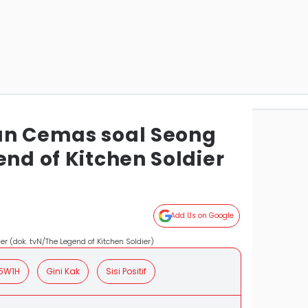
an Cemas soal Seong
end of Kitchen Soldier
Add Us on Google
er (dok. tvN/The Legend of Kitchen Soldier)
5W1H
Gini Kak
Sisi Positif