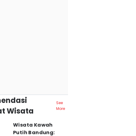
endasi
See
t Wisata
More
Wisata Kawah
Putih Bandung: