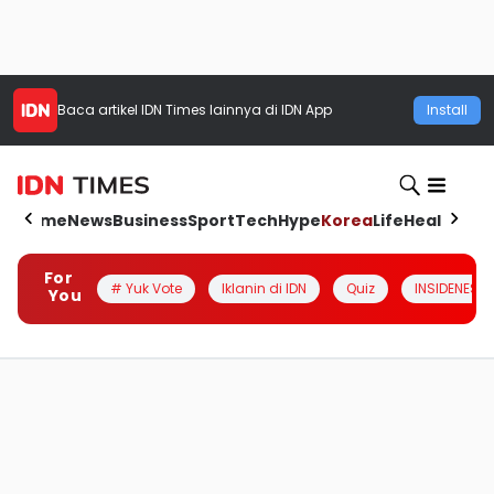
Baca artikel
IDN Times
lainnya di IDN App
Install
Home
News
Business
Sport
Tech
Hype
Korea
Life
Health
Aut
For
# Yuk Vote
Iklanin di IDN
Quiz
INSIDENESIA
You