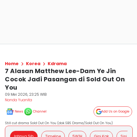
Home
Korea
Kdrama
7 Alasan Matthew Lee-Dam Ye Jin
Cocok Jadi Pasangan di Sold Out On
You
09 Mei 2026, 23:25 WIB
Nanda Yuanita
News
Channel
Add Us on Google
Still cut drama Sold Out On You (dok.SBS Drama/Sold Out On You)
Intinya Sih
Timeline
5W1H
Gini Kak
Sisi Posit