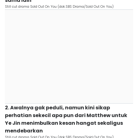
sama lain
Still cut drama Sold Out On You (dok.SBS Drama/Sold Out On You)
2. Awalnya gak peduli, namun kini sikap
perhatian sekecil apa pun dari Matthew untuk
Ye Jin menimbulkan kesan hangat sekaligus
mendebarkan
Still cut drama Sold Out On You (dok.SBS Drama/Sold Out On You)