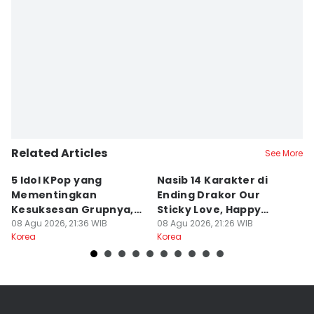
Related Articles
See More
5 Idol KPop yang
Nasib 14 Karakter di
7
Mementingkan
Ending Drakor Our
M
Kesuksesan Grupnya,
Sticky Love, Happy
Ka
Ada Jisoo BLACKPINK
08 Agu 2026, 21:36 WIB
Ending?
08 Agu 2026, 21:26 WIB
M
08
Korea
Korea
Ko