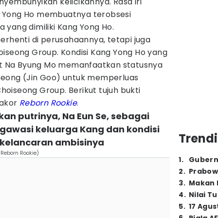
yembunyikan kelicikannya. Rasa iri
 Yong Ho membuatnya terobsesi
 yang dimiliki Kang Yong Ho.
erhenti di perusahaannya, tetapi juga
oiseong Group. Kondisi Kang Yong Ho yang
 Na Byung Mo memanfaatkan statusnya
Seong (Jin Goo) untuk memperluas
oiseong Group. Berikut tujuh bukti
rakor
Reborn Rookie
.
kan putrinya, Na Eun Se, sebagai
awasi keluarga Kang dan kondisi
Trendi
 kelancaran ambisinya
/Reborn Rookie)
1
.
Gubern
2
.
Prabow
3
.
Makan B
4
.
Nilai T
5
.
17 Agus