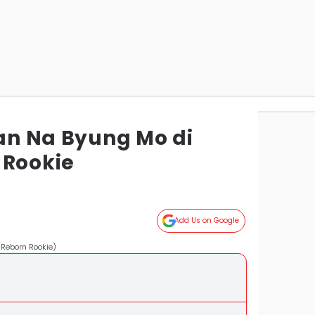
kan Na Byung Mo di
 Rookie
Add Us on Google
/Reborn Rookie)