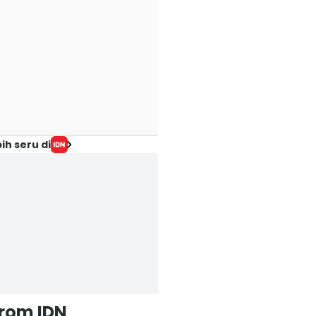
ih seru di
from IDN