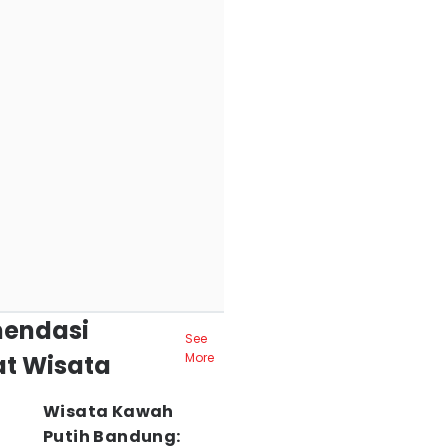
endasi
See
t Wisata
More
Wisata Kawah
Putih Bandung: