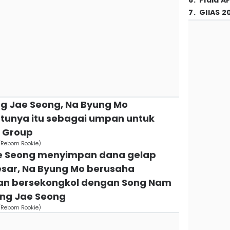
6
.
Piala A
7
.
GIIAS 2
g Jae Seong, Na Byung Mo
nya itu sebagai umpan untuk
 Group
/Reborn Rookie)
ae Seong menyimpan dana gelap
sar, Na Byung Mo berusaha
ian bersekongkol dengan Song Nam
ng Jae Seong
/Reborn Rookie)