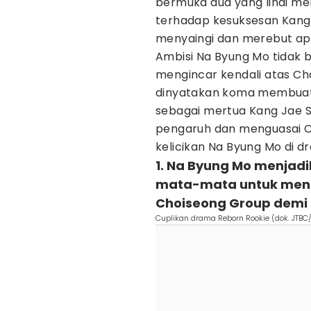
bermuka dua yang lihai men
terhadap kesuksesan Kang
menyaingi dan merebut apa
Ambisi Na Byung Mo tidak b
mengincar kendali atas Ch
dinyatakan koma membuat
sebagai mertua Kang Jae 
pengaruh dan menguasai Ch
kelicikan Na Byung Mo di d
1. Na Byung Mo menjadi
mata-mata untuk meng
Choiseong Group demi
Cuplikan drama Reborn Rookie (dok. JTBC