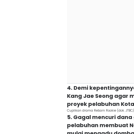
4. Demi kepentinganny
Kang Jae Seong agar 
proyek pelabuhan Kot
Cuplikan drama Reborn Rookie (dok. JTBC
5. Gagal mencuri dana 
pelabuhan membuat Na
mulai mengadu domba 