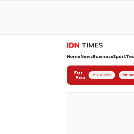
Home
News
Business
Sport
Te
For
# Yuk Vote
Iklanin
You