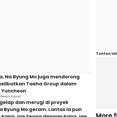
Tonton leb
a, Na Byung Mo juga mendorong
melibatkan Taeha Group dalam
a Yuncheon
/Reborn Rookie)
gelap dan merugi di proyek
 Byung Mo geram. Lantas ia pun
More 
Kang Jae Seong dengan Kang Jae