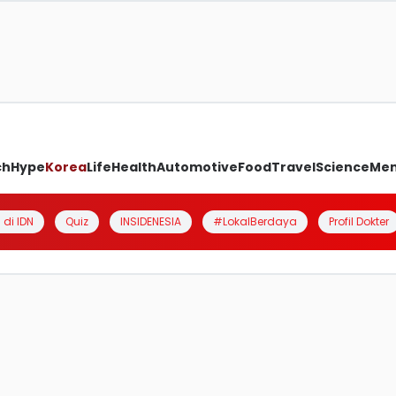
ch
Hype
Korea
Life
Health
Automotive
Food
Travel
Science
Me
 di IDN
Quiz
INSIDENESIA
#LokalBerdaya
Profil Dokter