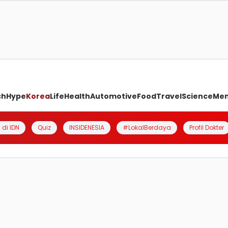
ch
Hype
Korea
Life
Health
Automotive
Food
Travel
Science
Me
 di IDN
Quiz
INSIDENESIA
#LokalBerdaya
Profil Dokter