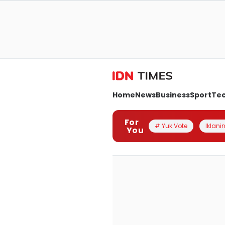
Home
News
Business
Sport
Te
For
# Yuk Vote
Iklanin
You