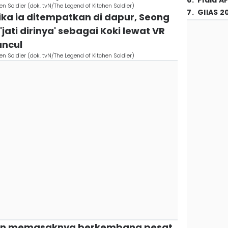
6
.
Piala A
n Soldier (dok. tvN/The Legend of Kitchen Soldier)
7
.
GIIAS 2
ika ia ditempatkan di dapur, Seong
ati dirinya' sebagai Koki lewat VR
ncul
n Soldier (dok. tvN/The Legend of Kitchen Soldier)
an memasaknya berkembang pesat,