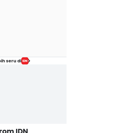
ih seru di
from IDN