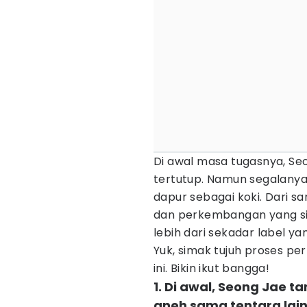
Di awal masa tugasnya, Se
tertutup. Namun segalanya
dapur sebagai koki. Dari 
dan perkembangan yang sig
lebih dari sekadar label y
Yuk, simak tujuh proses p
ini. Bikin ikut bangga!
1. Di awal, Seong Jae 
aneh sama tentara lain