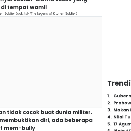
' di tempat wamil
n Soldier (dok. tvN/The Legend of Kitchen Soldier)
Trendi
1
.
Gubern
2
.
Prabow
3
.
Makan B
n tidak cocok buat dunia militer.
4
.
Nilai T
membuktikan diri, ada beberapa
5
.
17 Agus
at mem-bully