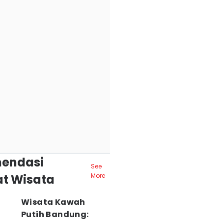
endasi
See
t Wisata
More
Wisata Kawah
Putih Bandung: