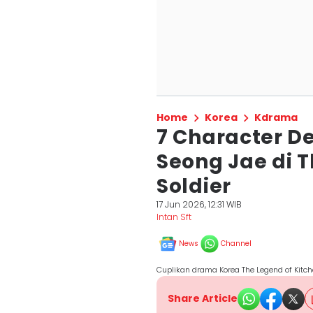
Home
Korea
Kdrama
7 Character 
Seong Jae di T
Soldier
17 Jun 2026, 12:31 WIB
Intan Sft
News
Channel
Cuplikan drama Korea The Legend of Kitche
Share Article