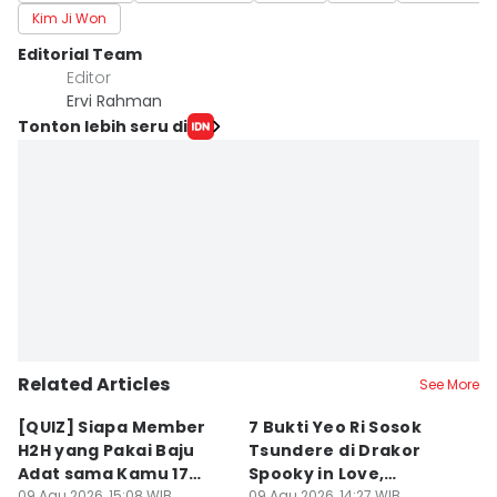
Kim Ji Won
Editorial Team
Editor
Ervi Rahman
Tonton lebih seru di
Related Articles
See More
[QUIZ] Siapa Member
7 Bukti Yeo Ri Sosok
5
H2H yang Pakai Baju
Tsundere di Drakor
un
Adat sama Kamu 17
Spooky in Love,
M
09 Agu 2026, 15:08 WIB
09 Agu 2026, 14:27 WIB
09