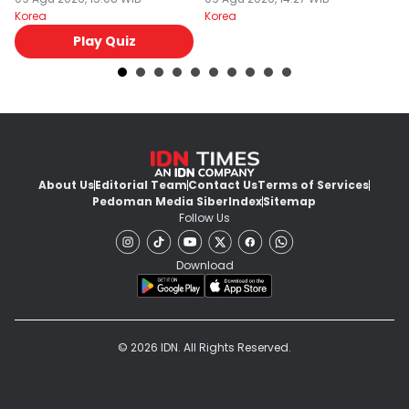
Agustusan?
Misterius!
Korea
Korea
Ko
Play Quiz
About Us
Editorial Team
Contact Us
Terms of Services
Pedoman Media Siber
Index
Sitemap
Follow Us
Download
© 2026 IDN. All Rights Reserved.