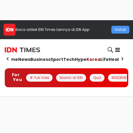
Baca artikel
IDN Times
lainnya di IDN App
Install
Home
News
Business
Sport
Tech
Hype
Korea
Life
Health
Aut
For
# Yuk Vote
Iklanin di IDN
Quiz
INSIDENESIA
You