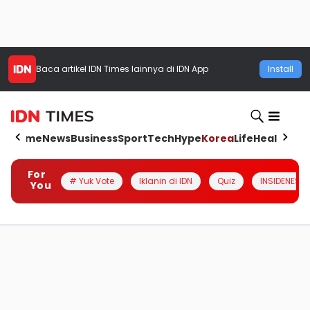
Baca artikel
IDN Times
lainnya di IDN App
Install
Home
News
Business
Sport
Tech
Hype
Korea
Life
Health
Aut
For
# Yuk Vote
Iklanin di IDN
Quiz
INSIDENESIA
You