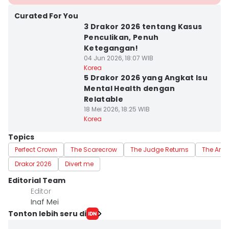
Curated For You
3 Drakor 2026 tentang Kasus
Penculikan, Penuh
Ketegangan!
04 Jun 2026, 18:07 WIB
Korea
5 Drakor 2026 yang Angkat Isu
Mental Health dengan
Relatable
18 Mei 2026, 18:25 WIB
Korea
Topics
Perfect Crown
The Scarecrow
The Judge Returns
The Art 
Drakor 2026
Divert me
Editorial Team
Editor
Inaf Mei
Tonton lebih seru di