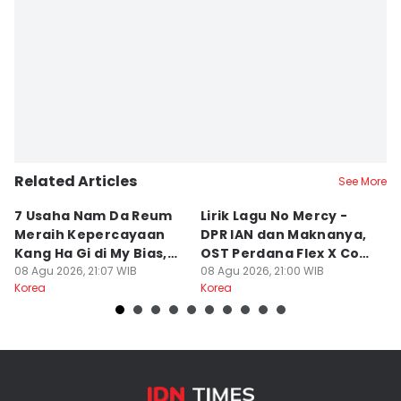
Related Articles
See More
7 Usaha Nam Da Reum
Lirik Lagu No Mercy -
7
Meraih Kepercayaan
DPR IAN dan Maknanya,
R
Kang Ha Gi di My Bias,
OST Perdana Flex X Cop
di
My Boss
08 Agu 2026, 21:07 WIB
2!
08 Agu 2026, 21:00 WIB
08
Korea
Korea
Ko