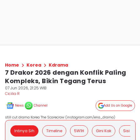
Home
Korea
Kdrama
7 Drakor 2026 dengan Konflik Paling
Kompleks, Bikin Tegang Terus
07 Jun 2026, 21:25 WIB
Cicilia R
News
Channel
Add Us on Google
still cut drama Korea The Scarecrow (instagram.com/ena_drama)
Intinya Sih
Timeline
5W1H
Gini Kak
Sisi Posit