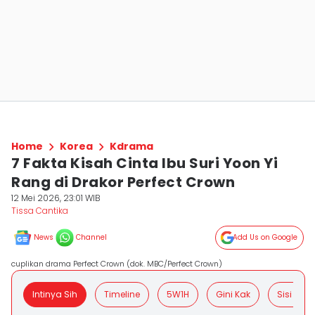
Home
Korea
Kdrama
7 Fakta Kisah Cinta Ibu Suri Yoon Yi
Rang di Drakor Perfect Crown
12 Mei 2026, 23:01 WIB
Tissa Cantika
News
Channel
Add Us on Google
cuplikan drama Perfect Crown (dok. MBC/Perfect Crown)
Intinya Sih
Timeline
5W1H
Gini Kak
Sisi Posit