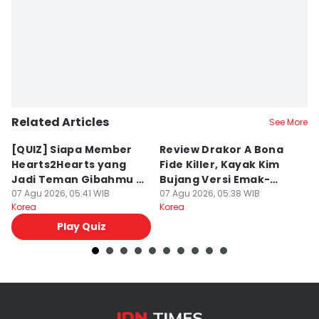
Related Articles
See More
[QUIZ] Siapa Member
Review Drakor A Bona
7
Hearts2Hearts yang
Fide Killer, Kayak Kim
H
Jadi Teman Gibahmu di
Bujang Versi Emak-
En
Kelas?
07 Agu 2026, 05:41 WIB
Emak!
07 Agu 2026, 05:38 WIB
2
07
Korea
Korea
Ko
Play Quiz