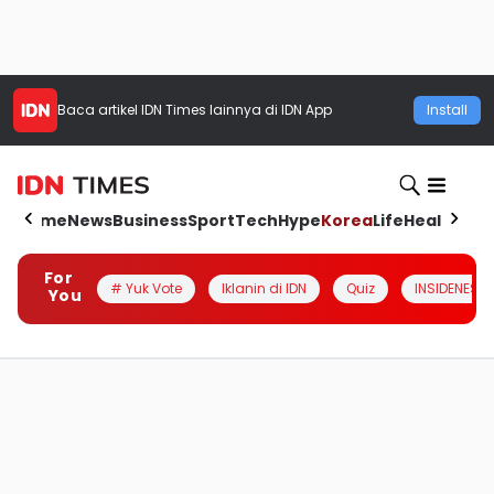
Baca artikel
IDN Times
lainnya di IDN App
Install
Home
News
Business
Sport
Tech
Hype
Korea
Life
Health
Aut
For
# Yuk Vote
Iklanin di IDN
Quiz
INSIDENESIA
You