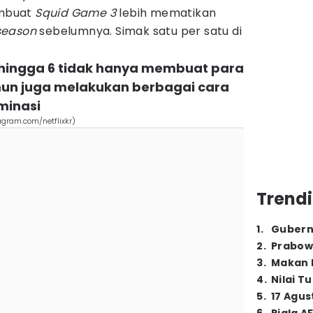
embuat
Squid Game 3
lebih mematikan
season
sebelumnya. Simak satu per satu di
4 hingga 6 tidak hanya membuat para
amun juga melakukan berbagai cara
minasi
agram.com/netflixkr)
Trendi
1
.
Gubern
2
.
Prabow
3
.
Makan B
4
.
Nilai T
5
.
17 Agus