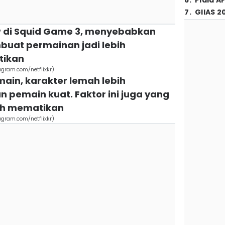
6
.
Piala A
7
.
GIIAS 2
P di Squid Game 3, menyebabkan
uat permainan jadi lebih
tikan
agram.com/netflixkr)
main, karakter lemah lebih
 pemain kuat. Faktor ini juga yang
ih mematikan
agram.com/netflixkr)