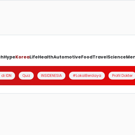
ch
Hype
Korea
Life
Health
Automotive
Food
Travel
Science
Me
 di IDN
Quiz
INSIDENESIA
#LokalBerdaya
Profil Dokter