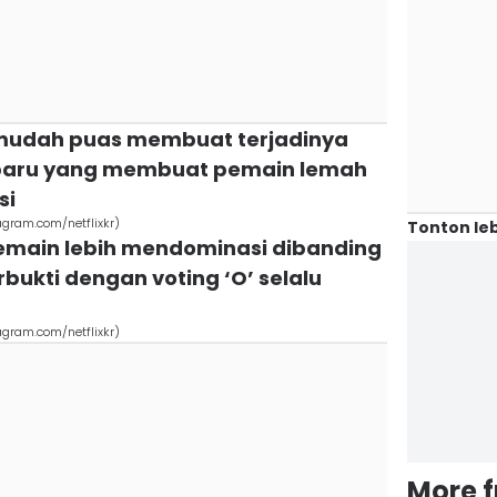
k mudah puas membuat terjadinya
baru yang membuat pemain lemah
si
agram.com/netflixkr)
Tonton leb
emain lebih mendominasi dibanding
ukti dengan voting ‘O’ selalu
agram.com/netflixkr)
More 