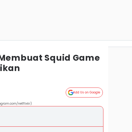
g Membuat Squid Game
ikan
Add Us on Google
agram.com/netflixkr)