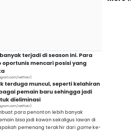
banyak terjadi di season ini. Para
 oportunis mencari posisi yang
ka
agram.com/netflixkr)
ak terduga muncul, seperti kelahiran
bagai pemain baru sehingga jadi
tuk dieliminasi
agram.com/netflixkr)
mbuat para penonton lebih banyak
ain bisa jadi kawan sekaligus lawan di
iapakah pemenang terakhir dari
game
ke-