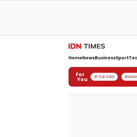
Home
News
Business
Sport
Te
For
# Yuk Vote
Iklanin
You