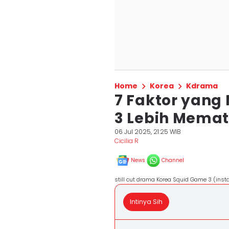
Home
Korea
Kdrama
7 Faktor yan
3 Lebih Memat
06 Jul 2025, 21:25 WIB
Cicilia R
News
Channel
still cut drama Korea Squid Game 3 (inst
Intinya Sih