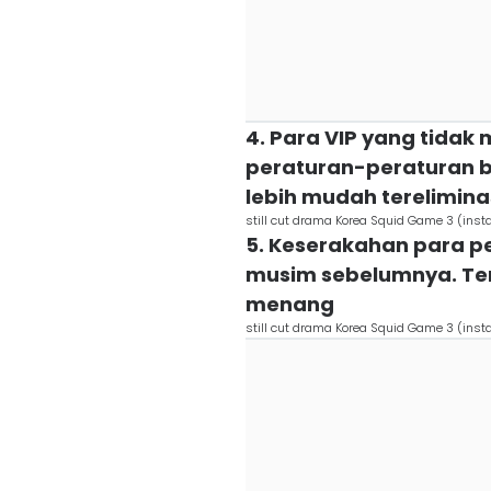
4. Para VIP yang tida
peraturan-peraturan 
lebih mudah terelimina
still cut drama Korea Squid Game 3 (inst
5. Keserakahan para p
musim sebelumnya. Terb
menang
still cut drama Korea Squid Game 3 (inst