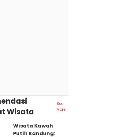
endasi
See
t Wisata
More
Wisata Kawah
Putih Bandung: