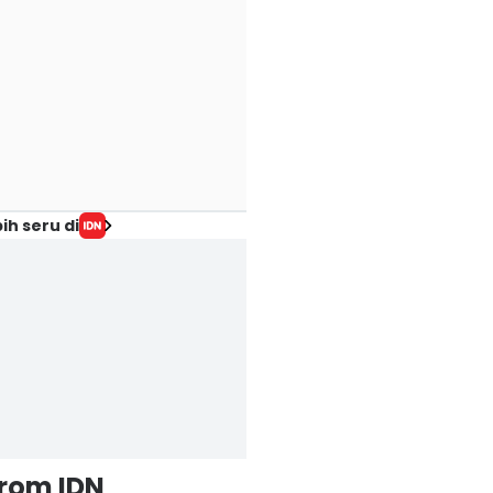
ih seru di
from IDN