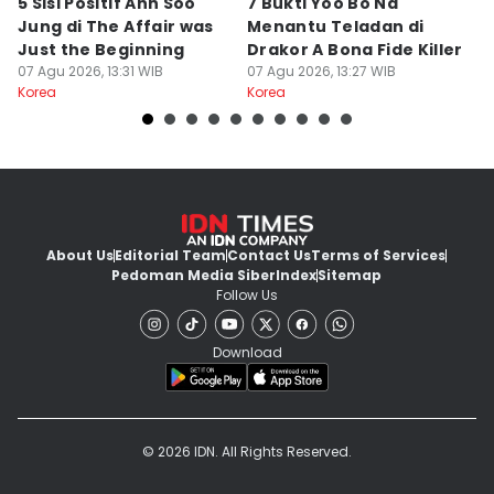
5 Sisi Positif Ahn Soo
7 Bukti Yoo Bo Na
5 
Jung di The Affair was
Menantu Teladan di
B
Just the Beginning
Drakor A Bona Fide Killer
M
07 Agu 2026, 13:31 WIB
07 Agu 2026, 13:27 WIB
07
Korea
Korea
Ko
About Us
Editorial Team
Contact Us
Terms of Services
Pedoman Media Siber
Index
Sitemap
Follow Us
Download
© 2026 IDN. All Rights Reserved.