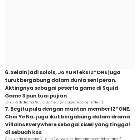
6. Selain jadi solois, Jo Yu Ri eks IZ*ONE juga
turut bergabung dalam dunia seni peran.
Aktingnya sebagai peserta game di Squid
Game 3 pun tuai pujian
Jo Yu Ri di drama Squid Game 3 (instagram.com/netflixkr)
7. Begitu pula dengan mantan member IZ*ONE,
Choi Ye Na, juga ikut bergabung dalam drama
Villains Everywhere sebagai siswi yang tinggal
di sebuah kos
Choi Ye Na di drama Villains Everywhere (instagram.com/kbsdrama)