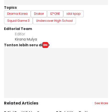
Topics
Drama Korea
Drakor
IZ*ONE
idol kpop
Squid Game 3
Undercover High School
Editorial Team
Editor
Kirana Mulya
Tonton lebih seru di
Related Articles
See More