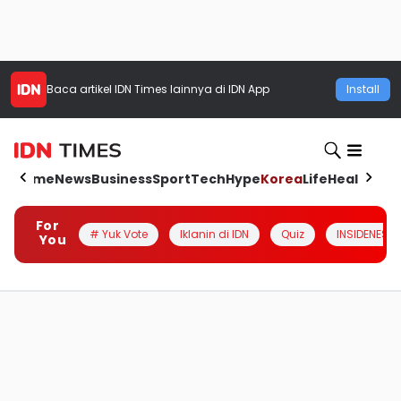
Baca artikel
IDN Times
lainnya di IDN App
Install
Home
News
Business
Sport
Tech
Hype
Korea
Life
Health
Aut
For
# Yuk Vote
Iklanin di IDN
Quiz
INSIDENESIA
You