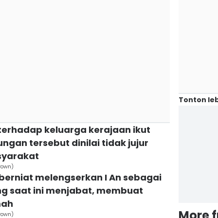
Tonton leb
terhadap keluarga kerajaan ikut
gan tersebut dinilai tidak jujur
syarakat
Crown)
 berniat melengserkan I An sebagai
ng saat ini menjabat, membuat
mah
More 
Crown)