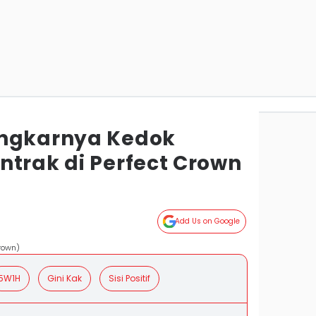
ongkarnya Kedok
ntrak di Perfect Crown
Add Us on Google
Crown)
5W1H
Gini Kak
Sisi Positif