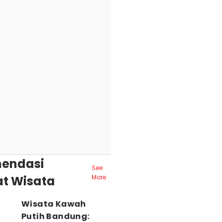
endasi
See
t Wisata
More
Wisata Kawah
Putih Bandung: