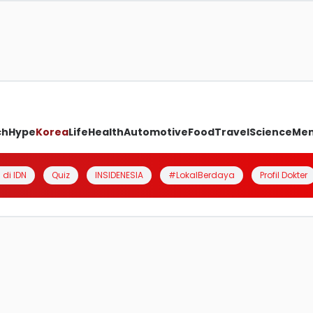
ch
Hype
Korea
Life
Health
Automotive
Food
Travel
Science
Me
 di IDN
Quiz
INSIDENESIA
#LokalBerdaya
Profil Dokter