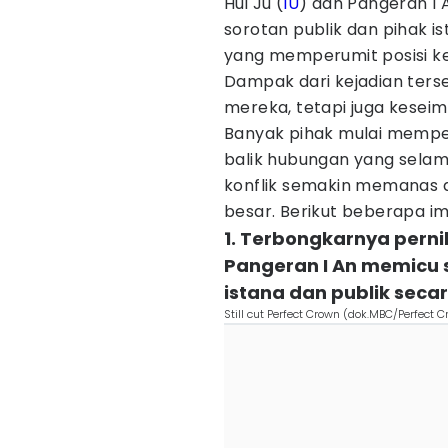
Hui Ju (
IU
) dan Pangeran I 
sorotan publik dan pihak is
yang memperumit posisi ke
Dampak dari kejadian ters
mereka, tetapi juga kesei
Banyak pihak mulai mempe
balik hubungan yang selama 
konflik semakin memanas d
besar. Berikut beberapa im
1. Terbongkarnya perni
Pangeran I An memicu
istana dan publik secar
Still cut Perfect Crown (dok.MBC/Perfect 