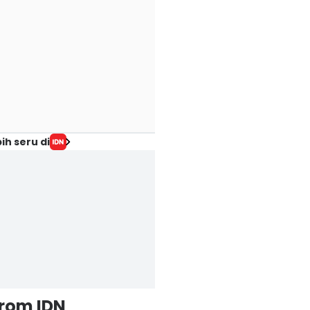
ih seru di
from IDN