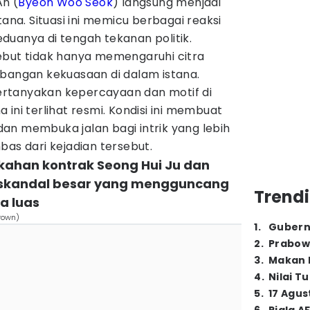
An (
Byeon Woo Seok
) langsung menjadi
tana. Situasi ini memicu berbagai reaksi
duanya di tengah tekanan politik.
ebut tidak hanya memengaruhi citra
mbangan kekuasaan di dalam istana.
rtanyakan kepercayaan dan motif di
ini terlihat resmi. Kondisi ini membuat
an membuka jalan bagi intrik yang lebih
bas dari kejadian tersebut.
kahan kontrak Seong Hui Ju dan
 skandal besar yang mengguncang
Trendi
a luas
Crown)
1
.
Gubern
2
.
Prabow
3
.
Makan B
4
.
Nilai T
5
.
17 Agus