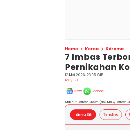
Home
Korea
Kdrama
7 Imbas Terb
Pernikahan Ko
12 Mei 2026, 23:05 WIB
Laily SH
News
Channel
Still cut Perfect Crown (dok.MBC/Perfect 
Intinya Sih
Timeline