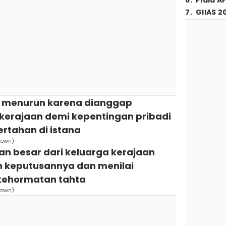
6
.
Piala A
7
.
GIIAS 2
ng menurun karena dianggap
erajaan demi kepentingan pribadi
rtahan di istana
Crown)
an besar dari keluarga kerajaan
keputusannya dan menilai
kehormatan tahta
Crown)