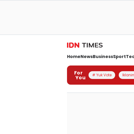
Home
News
Business
Sport
Te
For
# Yuk Vote
Iklanin
You