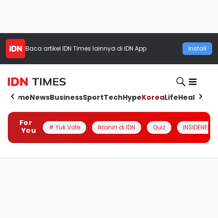
Baca artikel
IDN Times
lainnya di IDN App
Install
Home
News
Business
Sport
Tech
Hype
Korea
Life
Health
Aut
For
# Yuk Vote
Iklanin di IDN
Quiz
INSIDENESIA
You