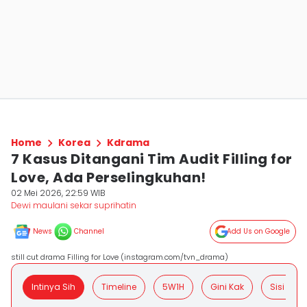
Home
Korea
Kdrama
7 Kasus Ditangani Tim Audit Filling for
Love, Ada Perselingkuhan!
02 Mei 2026, 22:59 WIB
Dewi maulani sekar suprihatin
News
Channel
Add Us on Google
still cut drama Filling for Love (instagram.com/tvn_drama)
Intinya Sih
Timeline
5W1H
Gini Kak
Sisi Posit