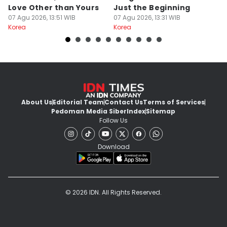
Love Other than Yours
Just the Beginning
Dr
07 Agu 2026, 13:51 WIB
07 Agu 2026, 13:31 WIB
07
Korea
Korea
Ko
About Us
Editorial Team
Contact Us
Terms of Services
Pedoman Media Siber
Index
Sitemap
Follow Us
Download
© 2026 IDN. All Rights Reserved.