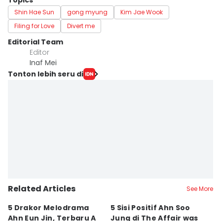
Topics
Shin Hae Sun
gong myung
Kim Jae Wook
Filing for Love
Divert me
Editorial Team
Editor
Inaf Mei
Tonton lebih seru di
Related Articles
See More
5 Drakor Melodrama
5 Sisi Positif Ahn Soo
7
Ahn Eun Jin, Terbaru A
Jung di The Affair was
M