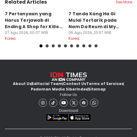
Related Articles
See More
7 Pertanyaan yang
7 Tanda Kang Ha Gi
3
Harus Terjawab di
Mulai Tertarik pada
N
Ending A Shop for Killers
Nam Da Reum di My
H
2
07 Agu 2026, 00:07 WIB
Bias, My Boss
06 Agu 2026, 23:57 WIB
S
06
Korea
Korea
Ko
About Us
Editorial Team
Contact Us
Terms of Services
Pedoman Media Siber
Index
Sitemap
Follow Us
Download