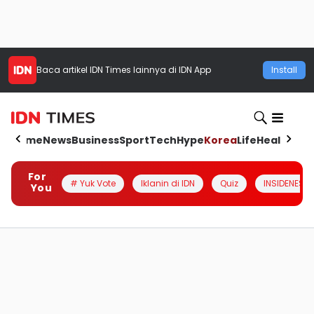
Baca artikel
IDN Times
lainnya di IDN App
Install
Home
News
Business
Sport
Tech
Hype
Korea
Life
Health
Aut
For
# Yuk Vote
Iklanin di IDN
Quiz
INSIDENESIA
You