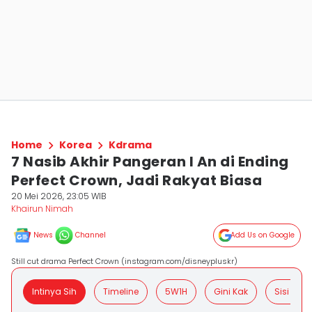
Home
Korea
Kdrama
7 Nasib Akhir Pangeran I An di Ending
Perfect Crown, Jadi Rakyat Biasa
20 Mei 2026, 23:05 WIB
Khairun Nimah
News
Channel
Add Us on Google
Still cut drama Perfect Crown (instagram.com/disneypluskr)
Intinya Sih
Timeline
5W1H
Gini Kak
Sisi Posit