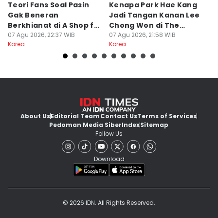
Teori Fans Soal Pasin
Kenapa Park Hae Kang
7
Gak Beneran
Jadi Tangan Kanan Lee
Ah
Berkhianat di A Shop for
Chong Won di The
S
Killers 2
07 Agu 2026, 22:37 WIB
Apartment Job?
07 Agu 2026, 21:58 WIB
07
Korea
Korea
Ko
About Us
Editorial Team
Contact Us
Terms of Services
Pedoman Media Siber
Index
Sitemap
Follow Us
Download
© 2026 IDN. All Rights Reserved.