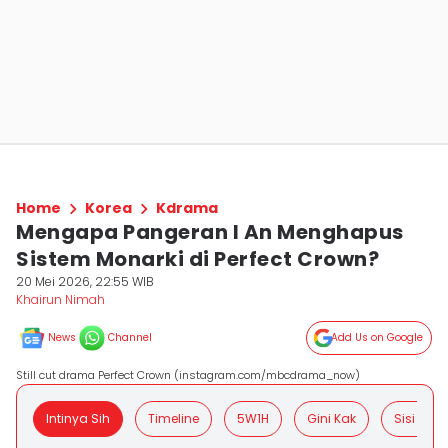
Home
Korea
Kdrama
Mengapa Pangeran I An Menghapus
Sistem Monarki di Perfect Crown?
20 Mei 2026, 22:55 WIB
Khairun Nimah
News
Channel
Add Us on Google
Still cut drama Perfect Crown (instagram.com/mbcdrama_now)
Intinya Sih
Timeline
5W1H
Gini Kak
Sisi Posit