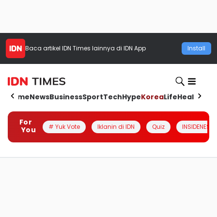
Baca artikel
IDN Times
lainnya di IDN App
Install
Home
News
Business
Sport
Tech
Hype
Korea
Life
Health
Aut
For
# Yuk Vote
Iklanin di IDN
Quiz
INSIDENESIA
You