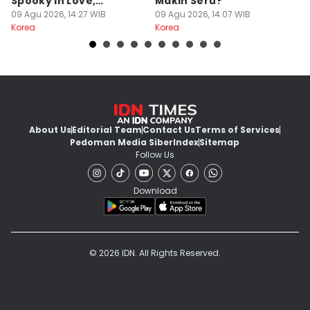
Spooky in Love,
Makin Seru?
H
Misterius!
09 Agu 2026, 14:27 WIB
09 Agu 2026, 14:07 WIB
Ki
09
Korea
Korea
Ko
About Us
Editorial Team
Contact Us
Terms of Services
Pedoman Media Siber
Index
Sitemap
Follow Us
Download
© 2026 IDN. All Rights Reserved.