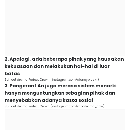
2. Apalagi, ada beberapa pihak yang haus akan
kekuasaan dan melakukan hal-hal di luar
batas
Still cut drama Perfect Crown (instagram.com/disneypluskr)
3. Pangeran I An juga merasa sistem monarki
hanya menguntungkan sebagian pihak dan
menyebabkan adanya kasta sosial
Still cut drama Perfect Crown (instagram.com/mbcdrama_now)