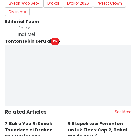
Byeon Woo Seok
Drakor
Drakor 2026
Perfect Crown
Divert me
Editorial Team
Editor
Inaf Mei
Tonton lebih seru di
Related Articles
See More
7 Bukti Yeo Ri Sosok
5 Ekspektasi Penonton
A
Tsundere di Drakor
untuk Flex x Cop 2, Bakal
K