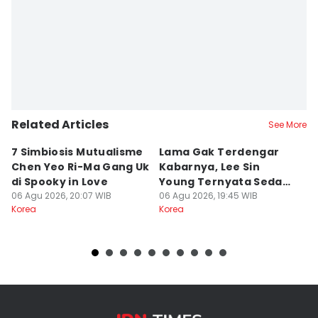
Related Articles
See More
7 Simbiosis Mutualisme
Lama Gak Terdengar
D
Chen Yeo Ri-Ma Gang Uk
Kabarnya, Lee Sin
U
di Spooky in Love
Young Ternyata Sedang
A
06 Agu 2026, 20:07 WIB
Wamil
06 Agu 2026, 19:45 WIB
06
Korea
Korea
Ko