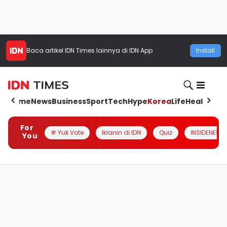
Baca artikel
IDN Times
lainnya di IDN App
Install
Home
News
Business
Sport
Tech
Hype
Korea
Life
Health
Aut
For
# Yuk Vote
Iklanin di IDN
Quiz
INSIDENESIA
You