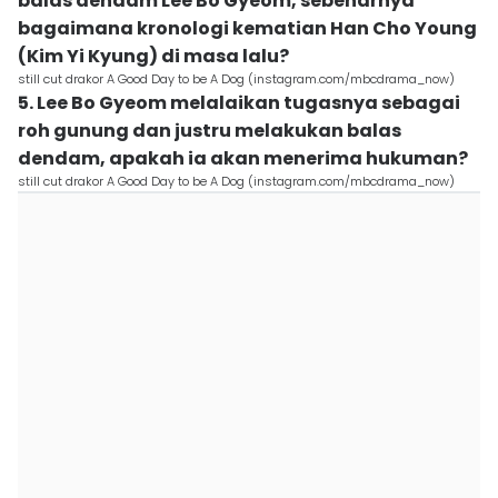
balas dendam Lee Bo Gyeom, sebenarnya
bagaimana kronologi kematian Han Cho Young
(Kim Yi Kyung) di masa lalu?
still cut drakor A Good Day to be A Dog (instagram.com/mbcdrama_now)
5. Lee Bo Gyeom melalaikan tugasnya sebagai
roh gunung dan justru melakukan balas
dendam, apakah ia akan menerima hukuman?
still cut drakor A Good Day to be A Dog (instagram.com/mbcdrama_now)