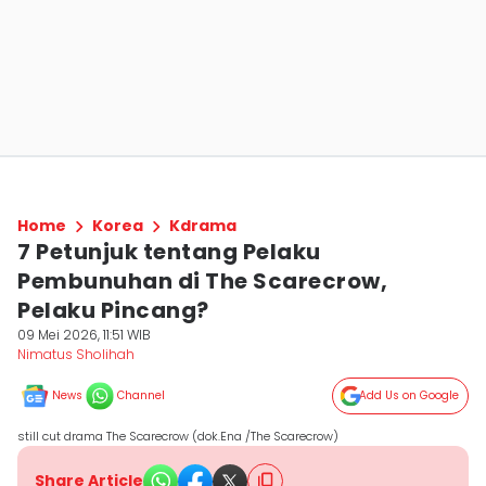
Home
Korea
Kdrama
7 Petunjuk tentang Pelaku
Pembunuhan di The Scarecrow,
Pelaku Pincang?
09 Mei 2026, 11:51 WIB
Nimatus Sholihah
News
Channel
Add Us on Google
still cut drama The Scarecrow (dok.Ena /The Scarecrow)
Share Article