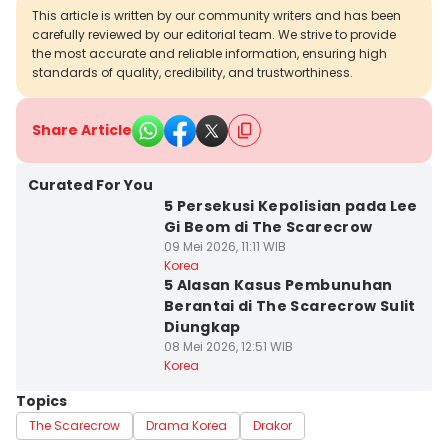
This article is written by our community writers and has been
carefully reviewed by our editorial team. We strive to provide
the most accurate and reliable information, ensuring high
standards of quality, credibility, and trustworthiness.
Share Article
Curated For You
5 Persekusi Kepolisian pada Lee
Gi Beom di The Scarecrow
09 Mei 2026, 11:11 WIB
Korea
5 Alasan Kasus Pembunuhan
Berantai di The Scarecrow Sulit
Diungkap
08 Mei 2026, 12:51 WIB
Korea
Topics
The Scarecrow
Drama Korea
Drakor