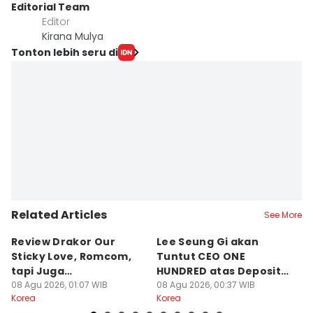
Editorial Team
Editor
Kirana Mulya
Tonton lebih seru di
Related Articles
See More
Review Drakor Our
Lee Seung Gi akan
Te
Sticky Love, Romcom,
Tuntut CEO ONE
G
tapi Juga
HUNDRED atas Deposit
B
Menegangkan!
08 Agu 2026, 01:07 WIB
Rumah Rp132 M
08 Agu 2026, 00:37 WIB
Ki
07
Korea
Korea
Ko