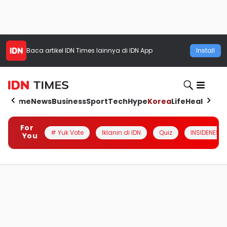
Baca artikel
IDN Times
lainnya di IDN App
Install
Home
News
Business
Sport
Tech
Hype
Korea
Life
Health
Aut
For
# Yuk Vote
Iklanin di IDN
Quiz
INSIDENESIA
You