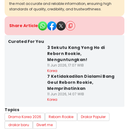
the most accurate and reliable information, ensuring high
standards of quality, credibility, and trustworthiness.
Share Article
Curated For You
3 Sekutu Kang Yong Ho di
Reborn Rookie,
Menguntungkan!
11 Jun 2026, 17:07 WIB
Korea
7 Ketidakadilan Dialami Bang
Geul Reborn Rookie,
Memprihatinkan
11 Jun 2026, 14:07 WIB
Korea
Topics
Drama Korea 2026
Reborn Rookie
Drakor Populer
drakor baru
Divert me