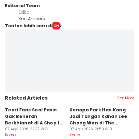
Editorial Team
Editor
Ken Ameera
Tonton lebih seru di
Related Articles
See More
Teori Fans Soal Pasin
Kenapa Park Hae Kang
7
Gak Beneran
Jadi Tangan Kanan Lee
Ah
Berkhianat di A Shop for
Chong Won di The
S
Killers 2
07 Agu 2026, 22:37 WIB
Apartment Job?
07 Agu 2026, 21:58 WIB
07
Korea
Korea
Ko