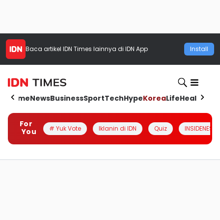
Baca artikel
IDN Times
lainnya di IDN App
Install
Home
News
Business
Sport
Tech
Hype
Korea
Life
Health
Aut
For
# Yuk Vote
Iklanin di IDN
Quiz
INSIDENESIA
You