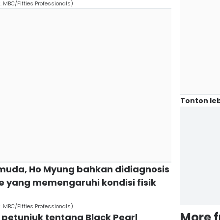
k. MBC/Fifties Professionals)
Tonton leb
gi muda, Ho Myung bahkan didiagnosis
yang memengaruhi kondisi fisik
k. MBC/Fifties Professionals)
More 
petunjuk tentang Black Pearl