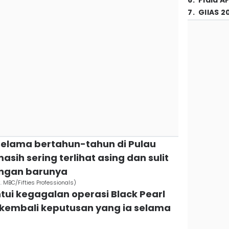
6
.
Piala A
7
.
GIIAS 2
 selama bertahun-tahun di Pulau
ih sering terlihat asing dan sulit
ungan barunya
k. MBC/Fifties Professionals)
ntui kegagalan operasi Black Pearl
kembali keputusan yang ia selama