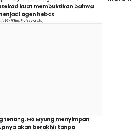
rtekad kuat membuktikan bahwa
menjadi agen hebat
k. MBC/Fifties Professionals)
yang tenang, Ho Myung menyimpan
pnya akan berakhir tanpa