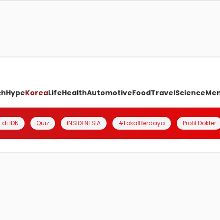
ch
Hype
Korea
Life
Health
Automotive
Food
Travel
Science
Me
 di IDN
Quiz
INSIDENESIA
#LokalBerdaya
Profil Dokter