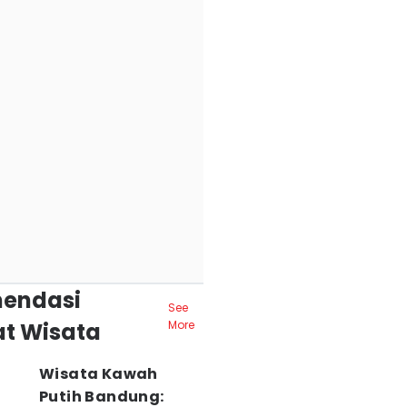
endasi
See
t Wisata
More
Wisata Kawah
Putih Bandung: