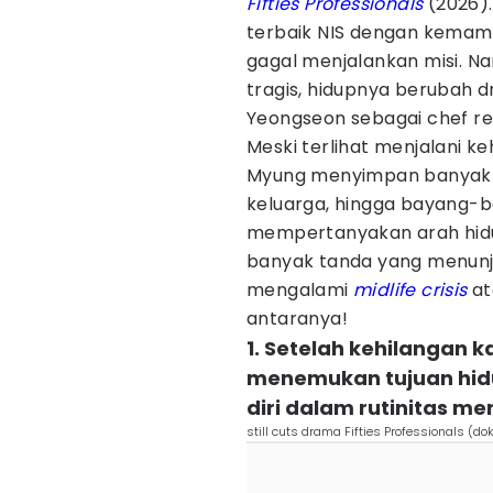
Fifties Professionals
(2026).
terbaik NIS dengan kemamp
gagal menjalankan misi. Na
tragis, hidupnya berubah d
Yeongseon sebagai chef re
Meski terlihat menjalani 
Myung menyimpan banyak k
keluarga, hingga bayang-
mempertanyakan arah hidup
banyak tanda yang menun
mengalami
midlife crisis
at
antaranya!
1. Setelah kehilangan 
menemukan tujuan hi
diri dalam rutinitas m
still cuts drama Fifties Professionals (do