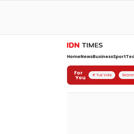
Home
News
Business
Sport
Te
For
# Yuk Vote
Iklanin
You