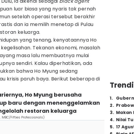
 Dulu, ia dikenal sebagai
black agent
uan luar biasa yang nyaris tak pernah
mun setelah operasi tersebut berakhir
rastis dan ia memilih menetap di Pulau
storan keluarga.
kehidupan yang tenang, kenyataannya Ho
egelisahan. Tekanan ekonomi, masalah
bayang masa lalu membuatnya mulai
nya sendiri. Kalau diperhatikan, ada
jukkan bahwa Ho Myung sedang
au krisis paruh baya. Berikut beberapa di
Trendi
kariernya, Ho Myung berusaha
1
.
Gubern
dup baru dengan menenggelamkan
2
.
Prabow
engelolah restoran keluarga
3
.
Makan B
k. MBC/Fifties Professionals)
4
.
Nilai T
5
.
17 Agus