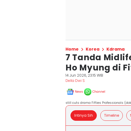
Home
Korea
Kdrama
7 Tanda Midlif
Ho Myung di Fi
14 Jun 2026, 23:15 WIB
Della Dwi S
News
Channel
still cuts drama Fifties Professionals (do
Intinya Sih
Timeline