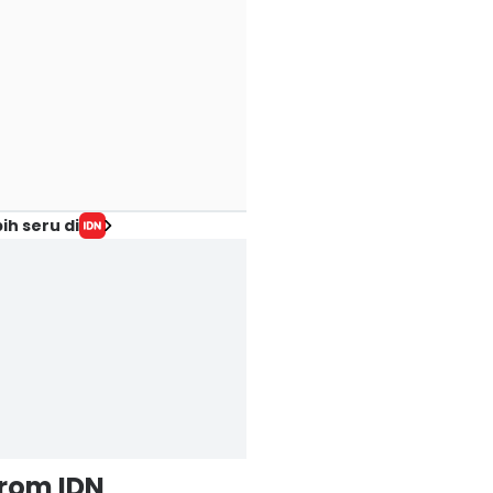
ih seru di
from IDN