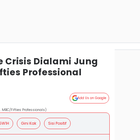
e Crisis Dialami Jung
fties Professional
Add Us on Google
k. MBC/Fifties Professionals)
5W1H
Gini Kak
Sisi Positif