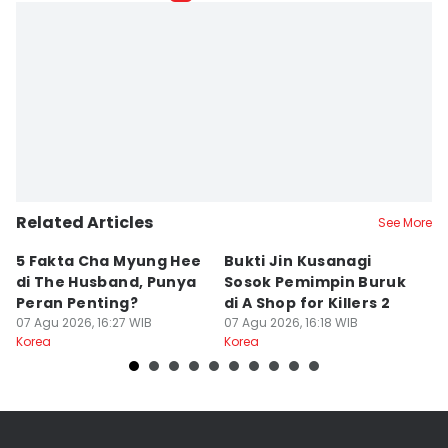
Related Articles
See More
5 Fakta Cha Myung Hee
Bukti Jin Kusanagi
3
di The Husband, Punya
Sosok Pemimpin Buruk
Y
Peran Penting?
di A Shop for Killers 2
T
07 Agu 2026, 16:27 WIB
07 Agu 2026, 16:18 WIB
07
Korea
Korea
Ko