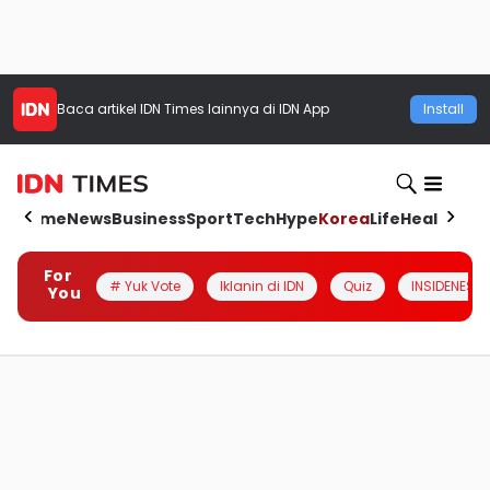
Baca artikel
IDN Times
lainnya di IDN App
Install
Home
News
Business
Sport
Tech
Hype
Korea
Life
Health
Aut
For
# Yuk Vote
Iklanin di IDN
Quiz
INSIDENESIA
You