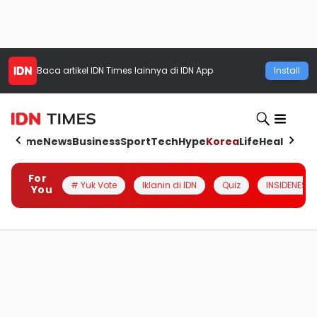
Baca artikel
IDN Times
lainnya di IDN App
Install
Home
News
Business
Sport
Tech
Hype
Korea
Life
Health
Aut
For
# Yuk Vote
Iklanin di IDN
Quiz
INSIDENESIA
You