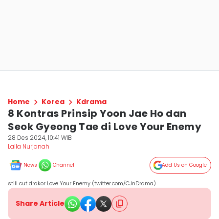
Home
Korea
Kdrama
8 Kontras Prinsip Yoon Jae Ho dan
Seok Gyeong Tae di Love Your Enemy
28 Des 2024, 10:41 WIB
Laila Nurjanah
News
Channel
Add Us on Google
still cut drakor Love Your Enemy (twitter.com/CJnDrama)
Share Article