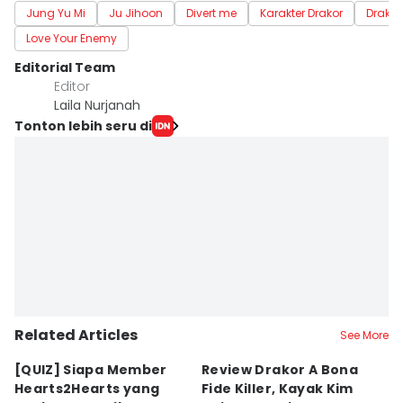
Jung Yu Mi
Ju Jihoon
Divert me
Karakter Drakor
Drakor
Love Your Enemy
Editorial Team
Editor
Laila Nurjanah
Tonton lebih seru di
Related Articles
See More
[QUIZ] Siapa Member
Review Drakor A Bona
7
Hearts2Hearts yang
Fide Killer, Kayak Kim
H