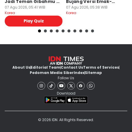
Jadi Teman Gibahmu di
Bujang Versi Emak-
En
Kelas?
07 Agu 2026, 05:41 WIB
Emak!
07 Agu 2026, 05:38 WIB
2
07
Korea
Korea
Ko
Play Quiz
About Us
Editorial Team
Contact Us
Terms of Services
Pedoman Media Siber
Index
Sitemap
Follow Us
Download
© 2026 IDN. All Rights Reserved.