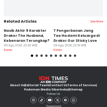
Related Articles
See More
Nasib Akhir 9 Karakter
7 Pengorbanan Jang
7
Drakor The Husband,
Tae Ha demi Keluarga di
H
Kebenaran Terungkap?
Drakor Our Sticky Love
D
09 Agu 2026, 23:39 WIB
09 Agu 2026, 23:19 WIB
09
Korea
Korea
Ko
About Us
Editorial Team
Contact Us
Terms of Services
Pedoman Media Siber
Index
Sitemap
Follow Us
Download