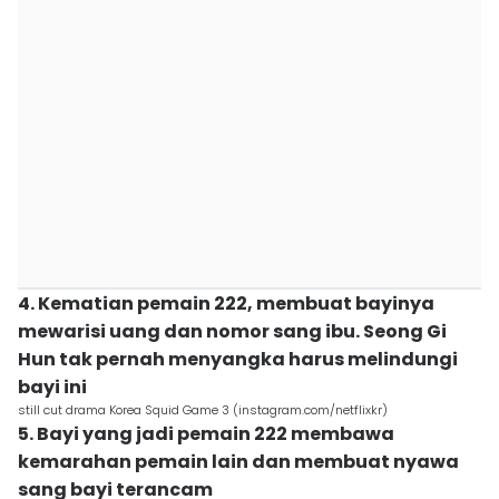
4. Kematian pemain 222, membuat bayinya
mewarisi uang dan nomor sang ibu. Seong Gi
Hun tak pernah menyangka harus melindungi
bayi ini
still cut drama Korea Squid Game 3 (instagram.com/netflixkr)
5. Bayi yang jadi pemain 222 membawa
kemarahan pemain lain dan membuat nyawa
sang bayi terancam