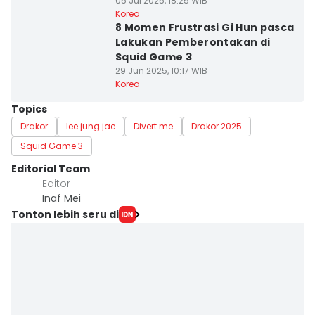
05 Jul 2025, 18:25 WIB
Korea
8 Momen Frustrasi Gi Hun pasca
Lakukan Pemberontakan di
Squid Game 3
29 Jun 2025, 10:17 WIB
Korea
Topics
Drakor
lee jung jae
Divert me
Drakor 2025
Squid Game 3
Editorial Team
Editor
Inaf Mei
Tonton lebih seru di