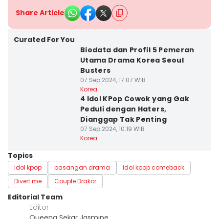
Share Article
Curated For You
Biodata dan Profil 5 Pemeran
Utama Drama Korea Seoul
Busters
07 Sep 2024, 17:07 WIB
Korea
4 Idol KPop Cowok yang Gak
Peduli dengan Haters,
Dianggap Tak Penting
07 Sep 2024, 10:19 WIB
Korea
Topics
idol kpop
pasangan drama
idol kpop comeback
Divert me
Couple Drakor
Editorial Team
Editor
Queena Sekar Jasmine