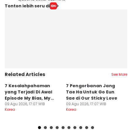
Tonton lebih seru di
Related Articles
See More
7 Kesalahpahaman
7 Pengorbanan Jang
4
yang Terjadi Di Awal
Tae Ha Untuk Go Eun
Se
Episode My Bias, My
Sae di Our Sticky Love
Fl
Boss
09 Agu 2026, 17:07 WIB
09 Agu 2026, 17:07 WIB
09
Korea
Korea
Ko