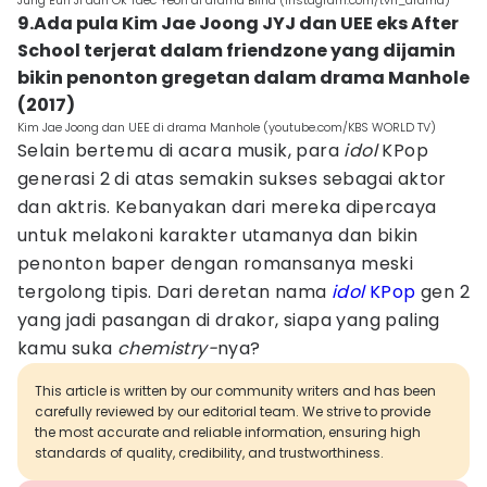
Jung Eun Ji dan Ok Taec Yeon di drama Blind (instagram.com/tvn_drama)
9.Ada pula Kim Jae Joong JYJ dan UEE eks After
School terjerat dalam friendzone yang dijamin
bikin penonton gregetan dalam drama Manhole
(2017)
Kim Jae Joong dan UEE di drama Manhole (youtube.com/KBS WORLD TV)
Selain bertemu di acara musik, para
idol
KPop
generasi 2 di atas semakin sukses sebagai aktor
dan aktris. Kebanyakan dari mereka dipercaya
untuk melakoni karakter utamanya dan bikin
penonton baper dengan romansanya meski
tergolong tipis. Dari deretan nama
idol
KPop
gen 2
yang jadi pasangan di drakor, siapa yang paling
kamu suka
chemistry-
nya?
This article is written by our community writers and has been
carefully reviewed by our editorial team. We strive to provide
the most accurate and reliable information, ensuring high
standards of quality, credibility, and trustworthiness.