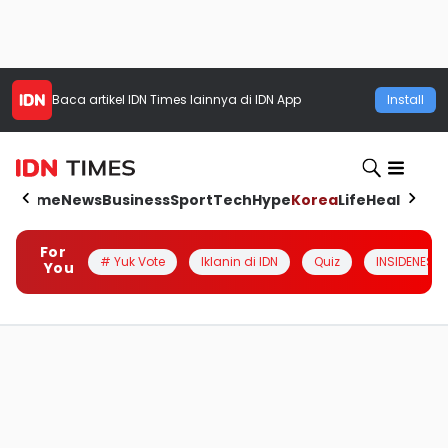
Baca artikel
IDN Times
lainnya di IDN App
Install
Home
News
Business
Sport
Tech
Hype
Korea
Life
Health
Aut
For
# Yuk Vote
Iklanin di IDN
Quiz
INSIDENESIA
You