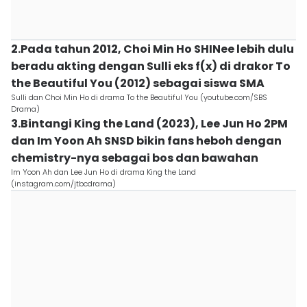
2.Pada tahun 2012, Choi Min Ho SHINee lebih dulu
beradu akting dengan Sulli eks f(x) di drakor To
the Beautiful You (2012) sebagai siswa SMA
Sulli dan Choi Min Ho di drama To the Beautiful You (youtube.com/SBS
Drama)
3.Bintangi King the Land (2023), Lee Jun Ho 2PM
dan Im Yoon Ah SNSD bikin fans heboh dengan
chemistry-nya sebagai bos dan bawahan
Im Yoon Ah dan Lee Jun Ho di drama King the Land
(instagram.com/jtbcdrama)