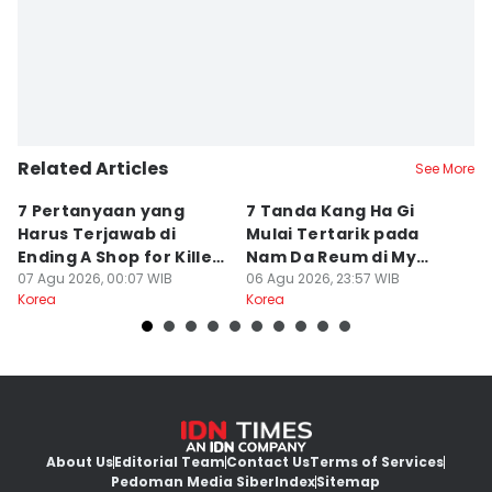
Related Articles
See More
7 Pertanyaan yang
7 Tanda Kang Ha Gi
3
Harus Terjawab di
Mulai Tertarik pada
N
Ending A Shop for Killers
Nam Da Reum di My
H
2
07 Agu 2026, 00:07 WIB
Bias, My Boss
06 Agu 2026, 23:57 WIB
S
06
Korea
Korea
Ko
About Us
Editorial Team
Contact Us
Terms of Services
Pedoman Media Siber
Index
Sitemap