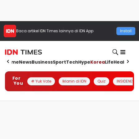
Baca artikel
IDN Times
lainnya di IDN App
Install
Home
News
Business
Sport
Tech
Hype
Korea
Life
Health
Aut
For
# Yuk Vote
Iklanin di IDN
Quiz
INSIDENESIA
You