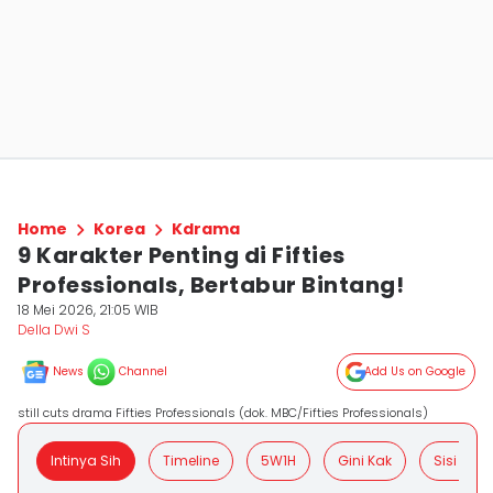
Home
Korea
Kdrama
9 Karakter Penting di Fifties
Professionals, Bertabur Bintang!
18 Mei 2026, 21:05 WIB
Della Dwi S
News
Channel
Add Us on Google
still cuts drama Fifties Professionals (dok. MBC/Fifties Professionals)
Intinya Sih
Timeline
5W1H
Gini Kak
Sisi Posit